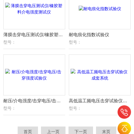
薄膜击穿电压测试仪/橡胶塑料介电强度测试仪
耐电痕化指数试验仪
型号：
型号：
耐压/介电强度/击穿电压/击穿强度试验仪
高低温工频电压击穿试验仪成套系统
型号：
型号：
首页
上一页
下一页
末页