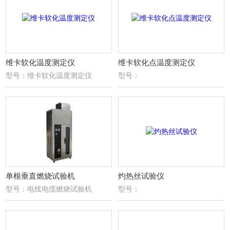
维卡软化温度测定仪
维卡软化点温度测定仪
型号：维卡软化温度测定仪
型号：
单根垂直燃烧试验机
灼热丝试验仪
型号：电线电缆燃烧试验机
型号：