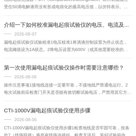
受住50滴电解液而没有形成电痕化的最高电压值，以伏特表示。
CTI500定义（指材料表面经受500V，50滴电解液，以及经受
475V，100滴电解液联合作用...
介绍一下如何校准漏电起痕试验仪的电压、电流及流速
2026-08-07
漏电起痕试验仪试验校准1电压校准1将滴液控制设置为停止状态，
电流阈值设为1A状态。2将电压设置为600V（或其他需要校准的电
压值，只能是25V的整数倍）。3移出试验平台，将两电极尽可能的
隔开，将电压表的两个表笔分别接电极两端，电压表选择AC...
第一次使用漏电起痕试验仪操作时需要注意哪些？
2026-08-06
操作注意事项1接地线连接一定要牢靠，不接地线严禁通电运行。2
每次试验前应检查门开关是否能有效切断试验电压，严禁用其它方法
短路门开关。3必须在确认试验已终止，试验电压指示为零后，才能
拉开有机玻璃门，先放电再进行试验箱内其他操作。4试验人员应
CTI-1000V漏电起痕试验仪使用步骤
熟...
2026-08-06
CTI-1000V漏电起痕试验仪使用步骤1检查地线是否牢固可靠，按条
款7（线路联接）将所有线路连接好，检查无误后，装好试验箱内滴