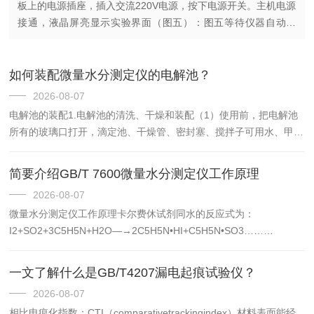
板上的电源插座，插入交流220V电源，按下电源开关。主机电源
接通，液晶屏亮显示实验界面（图五）：图五等待仪器自动平
衡，达到待测试状态，仪器提示准备就绪，可以准备试验。（图
六）图六（1...
如何装配微量水分测定仪的电解池？
2026-08-07
电解池的装配1.电解池的清洗、干燥和装配（1）使用前，把电解池
所有的玻璃口打开，滴定池、干燥管、密封塞、搅拌子可用水、甲醇
或丙酮清洗，阴极室、测量电池用甲醇或丙酮清洗，但不要清洗到电
极引线。（注意，阴极室、测量电极绝对不能用水清洗，否则会造...
简要介绍GB/T 7600微量水分测定仪工作原理
2026-08-07
微量水分测定仪工作原理卡尔费休试剂同水的反应式为：
I2+SO2+3C5H5N+H2O—→2C5H5N•HI+C5H5N•SO3……
(1)C5H5N•SO3+CH3OH—→C5H5N•HSO4CH3…………………(2)
所用试剂溶液是由占优势的...
一文了解什么是GB/T4207漏电起痕试验仪？
2026-08-07
相比电痕化指数：CTI（comparativetrackingindex）材料表面能经