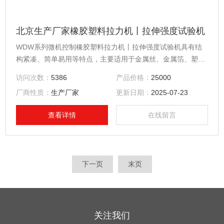
北京生产厂家橡胶塑料拉力机丨拉伸强度试验机
WDW系列微机控制橡胶塑料拉力机丨拉伸强度试验机具有结
构紧凑、简单易用等特点，主要适用于金属丝、金属箔、塑
料、橡胶、食品包装、纺织纤维、电线电缆、粘胶剂、土工、
访问次数：
5386
产品价格：
25000
木材、纸张、接插件等行业的拉伸、剥离、撕裂等试验。
厂商性质：
生产厂家
更新日期：
2025-07-23
查看详情
在线留言
下一页
末页
关注我们