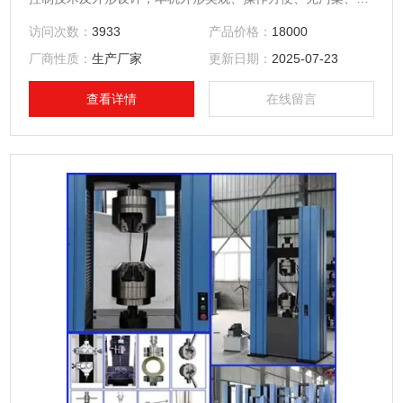
音低，性能稳定可靠，具有比较宽的调速范围。该机采用交流
访问次数：
3933
产品价格：
18000
分频步进调速电机及交流数字伺服调速系统作为驱动装置，经
厂商性质：
生产厂家
更新日期：
2025-07-23
圆弧同步带及圆弧同步带轮减速系统减速后带动精密滚珠丝杠
副加载，完成试样的多种力学性能试验。
查看详情
在线留言