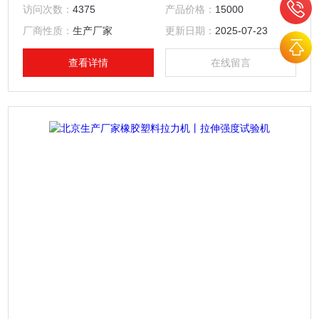
梁、中横梁、工作台组成门式框架，调速系统安装在工作台下
访问次数：
4375
产品价格：
15000
部，由调速精度高、范围宽、性能稳定的伺服电机通过同步齿
厂商性质：
生产厂家
更新日期：
2025-07-23
形带减速系统带动滚珠丝杠副旋转，滚珠丝杠副驱动中横梁，
带动拉伸附具（或压缩、弯曲附具）上下移动，实现试样的加
查看详情
在线留言
荷和卸载。该结构具有高刚度、高效率、传动稳定等优点。