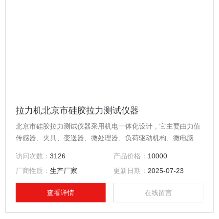
拉力机北京市硅胶拉力测试仪器
北京市硅胶拉力测试仪器采用机电一体化设计，它主要由力值
传感器、夹具、变送器、微处理器、负荷驱动机构、微电脑及
彩色打印机组成。它除了可以对电缆做拉伸试验之外，还可以
访问次数：
3126
产品价格：
10000
对橡胶、塑料、纺织物、防水材料、网绳、金属丝、金属棒、
厂商性质：
生产厂家
更新日期：
2025-07-23
金属板等材料做抗拉、抗压、抗剪、剥离、撕裂等物理性能试
验。
查看详情
在线留言