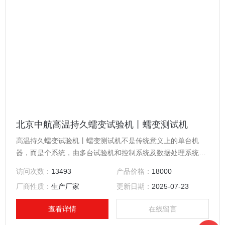
北京中航高温持久蠕变试验机丨蠕变测试机
高温持久蠕变试验机丨蠕变测试机不是传统意义上的单台机
器，而是个系统，由多台试验机和控制系统及数据处理系统组
成。系统内的试验机可由各种型号的机器组成。计算机不仅是
访问次数：
13493
产品价格：
18000
处理数据打印报告的工具，而且参与控制。通讯网络连接应用
厂商性质：
生产厂家
更新日期：
2025-07-23
485总线方式，具有通讯距离远，可靠性高，抗干扰能力强的
特点。
查看详情
在线留言