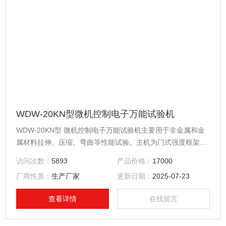
WDW-20KN型微机控制电子万能试验机
WDW-20KN型 微机控制电子万能试验机主要用于非金属和金
属材料拉伸、压缩、弯曲等性能试验。主机为门式强度框架。
机械传动采用圆弧同步齿形带、滚珠丝杠传动，因为不用减速
访问次数：
5893
产品价格：
17000
机，因此主机功率小，无间隙传动，能做低周疲劳等试验。试
厂商性质：
生产厂家
更新日期：
2025-07-23
验机由主机、PC机控制系统、用户软件包、功能附件等部件组
成。
查看详情
在线留言