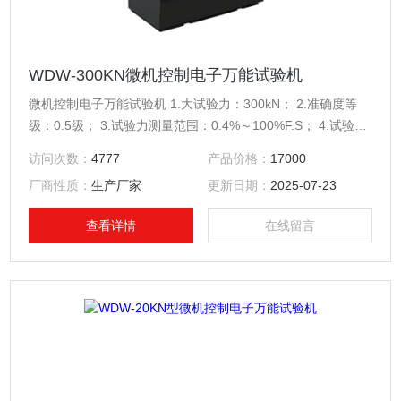
WDW-300KN微机控制电子万能试验机
微机控制电子万能试验机 1.大试验力：300kN； 2.准确度等
级：0.5级； 3.试验力测量范围：0.4%～100%F.S； 4.试验力
示值误差：示值的±0.5%以内； 5.试验力分辨力：20比特，全
访问次数：
4777
产品价格：
17000
程不分档，且全程分辨率不变； 6.位移示值误差：示值的
厂商性质：
生产厂家
更新日期：
2025-07-23
±0.5%以内；
查看详情
在线留言