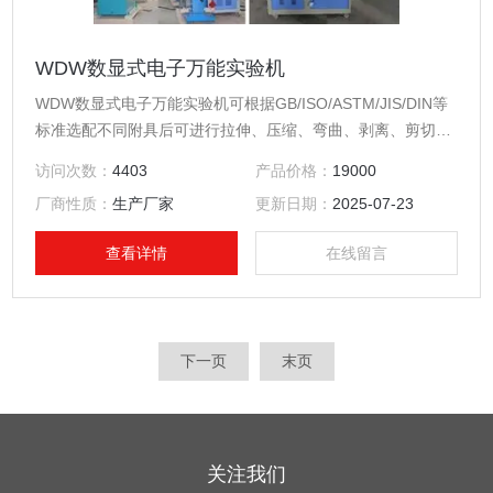
WDW数显式电子万能实验机
WDW数显式电子万能实验机可根据GB/ISO/ASTM/JIS/DIN等
标准选配不同附具后可进行拉伸、压缩、弯曲、剥离、剪切、
撕裂、刺破、顶破及各种高低温试验，可检测材料的屈服强
访问次数：
4403
产品价格：
19000
度、抗拉（压、弯）强度、延伸率、非比例强度、弹性模量等
厂商性质：
生产厂家
更新日期：
2025-07-23
参数。
查看详情
在线留言
下一页
末页
关注我们