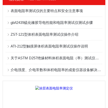
表面电阻率测试仪的主要特点和安全注意事项
gb/t2439硫化橡胶导电性能和电阻率测试仪测试步骤
ZST-121型体积表面电阻率测试仪操作介绍
ATI-212型触摸屏体积表面电阻率测试仪操作说明
关于ASTM D257绝缘材料体积表面电阻（率）测试仪详细介绍
介电强度、介电常数和体积电阻率的成套仪器设备解决方案