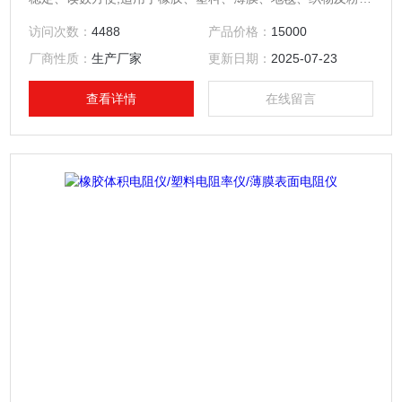
体、液体、及固体和膏体形状的各种绝缘材料体积和表面电阻
访问次数：
4488
产品价格：
15000
值的测定。
厂商性质：
生产厂家
更新日期：
2025-07-23
查看详情
在线留言