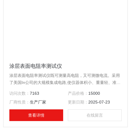
涂层表面电阻率测试仪
涂层表面电阻率测试仪既可测量高电阻，又可测微电流。采用
了美国In公司的大规模集成电路,使仪器体积小、重量轻、准确
度高。以双3.1/2位数字直接显示电阻的高阻计和电流。量限从
访问次数：
7163
产品价格：
15000
1×104Ω～1×1018Ω，是目前国内测量范围Z宽，准确度Z高的
厂商性质：
生产厂家
更新日期：
2025-07-23
数字超高阻测量仪。电流测量范围为2×10-4～1×10-16Ａ。机
内测试电压为100/250/500/1000V任意可调。
查看详情
在线留言