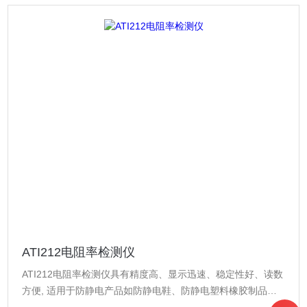
ATI212电阻率检测仪
ATI212电阻率检测仪具有精度高、显示迅速、稳定性好、读数
方便, 适用于防静电产品如防静电鞋、防静电塑料橡胶制品、