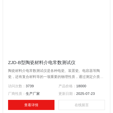
ZJD-B型陶瓷材料介电常数测试仪
陶瓷材料介电常数测试仪是各种电瓷、装置瓷、电容器等陶
瓷，还有复合材料等的一项重要的物理性质，通过测定介质损
耗角正切 tanδ 及介电常数（ε ），可进一步了解影响介质损耗
访问次数：
3739
产品价格：
18000
和介电常数的各种因素，为提高材料的性能提供依据
厂商性质：
生产厂家
更新日期：
2025-07-23
查看详情
在线留言