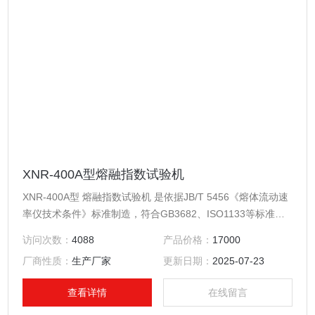
XNR-400A型熔融指数试验机
XNR-400A型 熔融指数试验机 是依据JB/T 5456《熔体流动速
率仪技术条件》标准制造，符合GB3682、ISO1133等标准的
要求。具有结构简单、操作方便、易保养维护等优点；具有温
访问次数：
4088
产品价格：
17000
度数字显示，温度自动校准，时控、手动切料方式等功能。
厂商性质：
生产厂家
更新日期：
2025-07-23
查看详情
在线留言