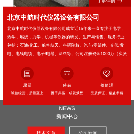
了解详情
北京中航时代仪器设备有限公司
北京中航时代仪器设备有限公司成立近15年来一直专注于电学，
热学，燃烧，力学，机械等仪器的研发、生产与销售。服务行业
包括：石油/化工、航空航天、科研院校、汽车/零部件、光伏/发
电、电线电缆、电子/电器、涂料等。公司注册资金1000万（实缴
1000万），是集研发、生产、销售为一体的高科技企业。公司通
过ISO9001质量管理体系认证、ISO14001环境管理体系认证、
ISO45001职业健康安全管理体系认证。公司总部坐落于美丽富饶
愿景
使命
价值观
的政治经济文化交流中心—北京市，物华天宝，人杰地灵。
诚信经营，质量至上
携手共赢，成就梦想
品质保证，精益求精
北京中航时代仪器...
NEWS
新闻中心
技术文章
公司新闻