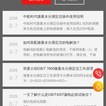
中航时代微量水分测定仪操作使用说明
2026
中航时代微量水分测定仪操作使用说明1.试剂的调整
8-7
将主机后面板上的电源插座，插入交流220V电源，
按下电源开关。主机电源接通，液晶屏亮显示实验界
面（图五）：图五等待仪器自动平衡，达到待测试状
如何装配微量水分测定仪的电解池？
2026
态，仪器提示准备就绪，可以准备试验。（图六）图
六（1...
电解池的装配1.电解池的清洗、干燥和装配（1）使
8-7
用前，把电解池所有的玻璃口打开，滴定池、干燥
管、密封塞、搅拌子可用水、甲醇或丙酮清洗，阴极
室、测量电池用甲醇或丙酮清洗，但不要清洗到电极
简要介绍GB/T 7600微量水分测定仪工作原理
2026
引线。（注意，阴极室、测量电极绝对不能用水清
洗，否则会造...
微量水分测定仪工作原理卡尔费休试剂同水的反应式
8-7
为：I2+SO2+3C5H5N+H2O—
→2C5H5N•HI+C5H5N•SO3……
(1)C5H5N•SO3+CH3OH—
一文了解什么是GB/T4207漏电起痕试验仪？
2026
→C5H5N•HSO4CH3…………………(2)所用试剂溶
液是由占优势的...
相比电痕化指数：
8-7