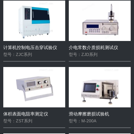
燃烧性能实验仪器
热变形维卡温度测定仪
熔体流动速率测定仪
球压痕硬度计
万能试验机
其它试验机
电子万能材料试验机
橡胶无转子硫化仪
橡胶低温脆性试验机
橡胶检测仪器设备
计算机控制电压击穿试验仪
介电常数介质损耗测试仪
型号：ZJC系列
型号：ZJD系列
体积表面电阻率测定仪
滑动摩擦磨损试验机
型号：ZST系列
型号：M-200A