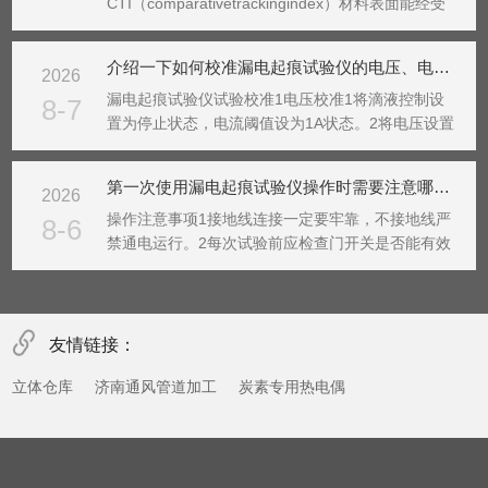
CTI（comparativetrackingindex）材料表面能经受
住50滴电解液而没有形成电痕化的最高电压值，以
伏特表示。CTI500定义（指材料表面经受500V，50
介绍一下如何校准漏电起痕试验仪的电压、电流及流速
2026
滴电解液，以及经受475V，100滴电解液联合作用...
漏电起痕试验仪试验校准1电压校准1将滴液控制设
8-7
置为停止状态，电流阈值设为1A状态。2将电压设置
为600V（或其他需要校准的电压值，只能是25V的
整数倍）。3移出试验平台，将两电极尽可能的隔
第一次使用漏电起痕试验仪操作时需要注意哪些？
2026
开，将电压表的两个表笔分别接电极两端，电压表选
择AC...
操作注意事项1接地线连接一定要牢靠，不接地线严
8-6
禁通电运行。2每次试验前应检查门开关是否能有效
切断试验电压，严禁用其它方法短路门开关。3必须
在确认试验已终止，试验电压指示为零后，才能拉开
有机玻璃门，先放电再进行试验箱内其他操作。4试
验人员应熟...
友情链接：
立体仓库
济南通风管道加工
炭素专用热电偶