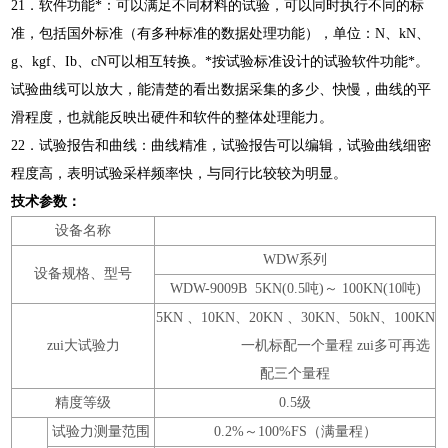
21．软件功能*：可以满足不同材料的试验，可以同时执行不同的标
准，包括国外标准（有多种标准的数据处理功能），单位：N、kN、
g、kgf、Ib、cN可以相互转换。*按试验标准设计的试验软件功能*。
试验曲线可以放大，能清楚的看出数据采集的多少、快慢，曲线的平
滑程度，也就能反映出硬件和软件的整体处理能力。
22．试验报告和曲线：曲线精准，试验报告可以编辑，试验曲线细密
程度高，表明试验采样频率快，与同行比较较为明显。
技术参数：
设备名称
WDW系列
设备规格、型号
WDW-9009B 5KN(0.5吨)～ 100KN(10吨)
5KN 、10KN、20KN 、30KN、50kN、100KN
zui大试验力
一机标配一个量程 zui多可再选
配三个量程
精度等级
0.5级
试验力测量范围
0.2%～100%FS（满量程）