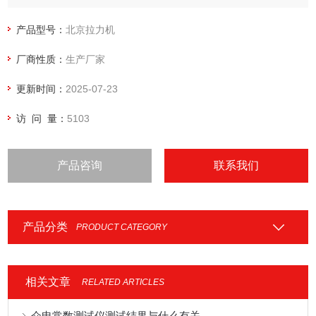
3．横档（梁）：上下移动
4．传动：采用高精度滚珠螺杆传动，高效率，高刚性，变形
产品型号：
北京拉力机
小，低噪声。
厂商性质：
生产厂家
5．伺服马达：采用日本松下AC伺服马达，提供稳定，宽幅可
调的转速驱动，高转速，低振动，高速定位。
更新时间：
2025-07-23
访 问 量：
5103
产品咨询
联系我们
产品分类
PRODUCT CATEGORY
相关文章
RELATED ARTICLES
介电常数测试仪测试结果与什么有关