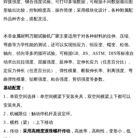
焊接强度、铆合强度试验。可打印多项数据，可根据不同数据做出图
形输出比较，控制精度高，操作简便；采用模块化设计，各种附属配
件品种齐全，搭配灵活。
本
非金属材料万能试验机厂家
主要适用于对各种材料的拉伸、压缩、
弯曲等力学性能的测试，还可以实现恒应力、恒应变、蠕变、松弛、
轴向、径向等多闭循环试验。可根据GB、JIS、ASTM、DIN等标准自
动求出抗拉强度、屈服强度、延伸率、定伸长应力（任意百分比）、
定应力伸长（任意百分比）、弹性模量、断裂伸长率、剥离强度、弯
曲弹性模量、扯断强度、粘合强度、剪切强度等参数。
基础配置：
1．单双空间选择：单空间横梁下安装夹具，双空间横梁上下都可以
安装夹具。
2．机械限位：触动停机杆及设定环。
3．横档（梁）：上下移动
4．传动：
采用高精度滚珠螺杆传动
，高效率，高刚性，变形小，低