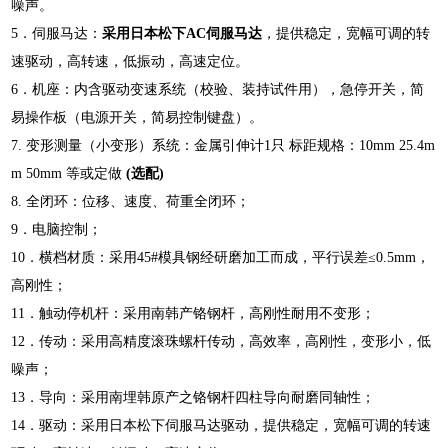
噪声。
5．伺服马达：
采用日本松下AC伺服马达
，提供稳定，宽幅可调的转
速驱动，高转速，低振动，高速定位。
6．机座：内含驱动变速系统（校验、装持试件用），急停开关，简
易操作板（电源开关，简易控制键盘）。
7. 变形测量（小变形）系统：金属引伸计1只 标距规格：10mm 25.4m
m 50mm 等或定做
(
选配)
8. 全闭环：位移、速度、荷重全闭环；
9．电脑控制；
10．横档材质：采用45#模具钢经研磨加工而成，平行误差≤0.5mm，
高刚性；
11．触动停机杆：采用南韩产铬钢杆，高刚性耐用不变形；
12．传动：采用高精度滚珠螺杆传动，高效率，高刚性，变形小，低
噪声；
13．导向：采用南埋韩原产之铬钢杆四柱导向耐磨同轴性；
14．驱动：采用日本松下伺服马达驱动，提供稳定，宽幅可调的转速