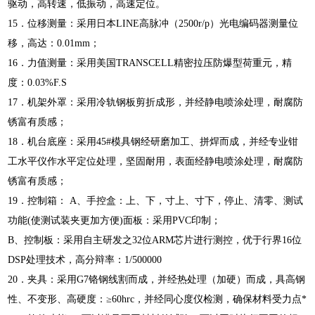
驱动，高转速，低振动，高速定位。
15．位移测量：采用日本LINE高脉冲（2500r/p）光电编码器测量位
移，高达：0.01mm；
16．力值测量：采用美国TRANSCELL精密拉压防爆型荷重元，精
度：0.03%F.S
17．机架外罩：采用冷轨钢板剪折成形，并经静电喷涂处理，耐腐防
锈富有质感；
18．机台底座：采用45#模具钢经研磨加工、拼焊而成，并经专业钳
工水平仪作水平定位处理，坚固耐用，表面经静电喷涂处理，耐腐防
锈富有质感；
19．控制箱： A、手控盒：上、下，寸上、寸下，停止、清零、测试
功能(使测试装夹更加方便)面板：采用PVC印制；
B、控制板：采用自主研发之32位ARM芯片进行测控，优于行界16位
DSP处理技术，高分辩率：1/500000
20．夹具：采用G7铬钢线割而成，并经热处理（加硬）而成，具高钢
性、不变形、高硬度：≥60hrc，并经同心度仪检测，确保材料受力点*