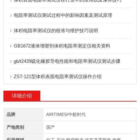
电阻率测试仪测试过程中的影响因素及测试原理
体积电阻率测试仪的校准与维护技巧说明
GB1672液体增塑剂体积电阻率测定仪相关资料
gb/t2439硫化橡胶导电性能和电阻率测试仪测试步骤
ZST-121型体积表面电阻率测试仪操作介绍
详细介绍
品牌
AIRTIMES/中航时代
产地类别
国产