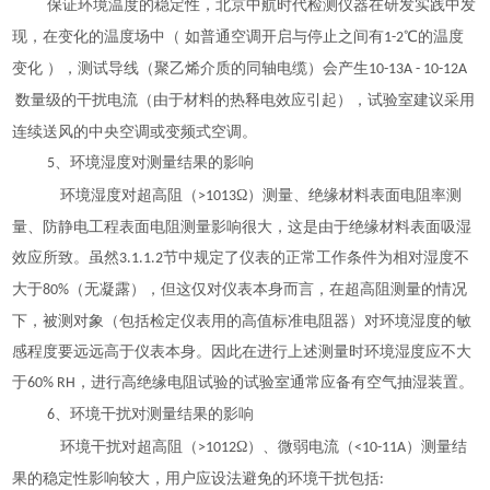
保证环境温度的稳定性，北京中航时代检测仪器在研发实践中发
现，在变化的温度场中（
如普通空调开启与停止之间有
℃的温度
1-2
变化 ），测试导线（聚乙烯介质的同轴电缆）会产生
10-13A - 10-12A
数量级的干扰电流（由于材料的热释电效应引起），试验室建议采用
连续送风的中央空调或变频式空调。
、环境湿度对测量结果的影响
5
环境湿度对超高阻（
Ω）测量、绝缘材料表面电阻率测
>1013
量、防静电工程表面电阻测量影响很大，这是由于绝缘材料表面吸湿
效应所致。虽然
节中规定了仪表的正常工作条件为相对湿度不
3.1.1.2
大于
（无凝露），但这仅对仪表本身而言，在超高阻测量的情况
80%
下，被测对象（包括检定仪表用的高值标准电阻器）对环境湿度的敏
感程度要远远高于仪表本身。因此在进行上述测量时环境湿度应不大
于
，进行高绝缘电阻试验的试验室通常应备有空气抽湿装置。
60% RH
、环境干扰对测量结果的影响
6
环境干扰对超高阻（
Ω）、微弱电流（
）测量结
>1012
<10-11A
果的稳定性影响较大，用户应设法避免的环境干扰包括
: