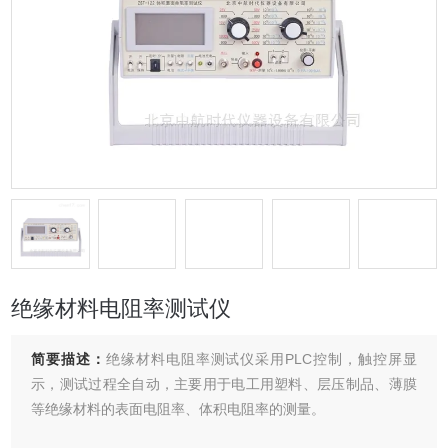
绝缘材料电阻率测试仪
简要描述：
绝缘材料电阻率测试仪采用PLC控制，触控屏显
示，测试过程全自动，主要用于电工用塑料、层压制品、薄膜
等绝缘材料的表面电阻率、体积电阻率的测量。