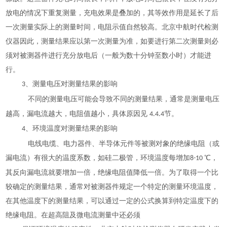
放电的情况下重复测量，充电效果是叠加的，其等效作用是延长了后
一次测量实际上的测量时间，电阻示值自然较高。北京中航时代检测
仪器因此，测量结果应以第一次测量为准，如要进行第二次测量则必
须对被测器件进行充分放电后（一般为数十分钟至数小时）才能进
行。
、测量电压对测量结果的影响
3
不同的测量电压可能会导致不同的测量结果，通常是测量电压
越高，漏电流越大，电阻值越小，具体原因见
节。
4.4.4
、环境温度对测量结果的影响
4
电线电缆、电力器件、半导体元件等被测对象的绝缘电阻（或
漏电流）有很大的温度系数，如硅二极管，环境温度每增加
℃，
8-10
其反向漏电流就要增加一倍，绝缘电阻值降低一倍。为了取得一个比
较确定的测量结果，通常对被测器件规定一个特定的测量环境温度，
在其他温度下的测量结果，可以通过一定的公式换算到特定温度下的
绝缘电阻。在超高阻及微电流测量中还必须