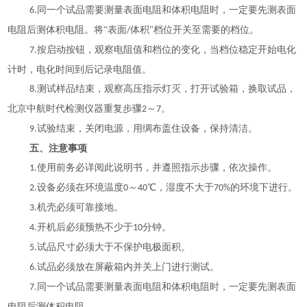
同一个试品需要测量表面电阻和体积电阻时，一定要先测表面
6.
电阻后测体积电阻。将“表面
体积"档位开关至需要的档位。
/
按启动按钮，观察电阻值和档位的变化，当档位稳定开始电化
7.
计时，电化时间到后记录电阻值。
测试样品结束，观察高压指示灯灭，打开试验箱，换取试品，
8.
北京中航时代检测仪器重复步骤
～
。
2
7
试验结束，关闭电源，用绸布盖住设备，保持清洁。
9.
五
、注意事项
使用前务必详阅此说明书，并遵照指示步骤，依次操作。
1.
设备必须在环境温度
～
℃，湿度不大于
的环境下进行。
2.
0
40
70%
机壳必须可靠接地。
3.
开机后必须预热不少于
分钟。
4.
10
试品尺寸必须大于不保护电极面积。
5.
试品必须放在屏蔽箱内并关上门进行测试。
6.
同一个试品需要测量表面电阻和体积电阻时，一定要先测表面
7.
电阻后测体积电阻。