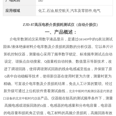
产地类别
国产
应用领域
化工,石油,航空航天,汽车及零部件,电气
ZJD-87
高压电桥介质损耗测试仪（自动介损仪）
一、产品概述：
介电常数测试仪采用数字液晶显示，是通过
中的
表法测试
Q
GB1409
固体
液体绝缘材料介电常数及介质损耗因数的分析仪器。它以单片计
/
算机控制仪器，测量核心采用了频率数字锁定、标准频率测试点自动
设定、谐振点自动搜索、
值量程自动转换、数值显示等新技术，改
Q
进了调谐回路，使得调谐测试回路的残余电感减至低
，并保留了原
值
表中自动稳幅等技术，使得新仪器在使用时更为方便，测量时更为
Q
精确。可直读介电常数及介质损耗结果，免去人工计算的繁琐。经过
新升级可通过上位机软件查看测试曲线，
北京中航时代检测仪器
是代替进
产品。仪器能在较高的测试频率条件下，测量
口设备的
北京中航时代仪器
高频电感或谐振回路的
值，电感器的电感量和分布电容量，电容器
Q
的电容量和损耗角正切值，电工材料的高频介质损耗，高频回路有效