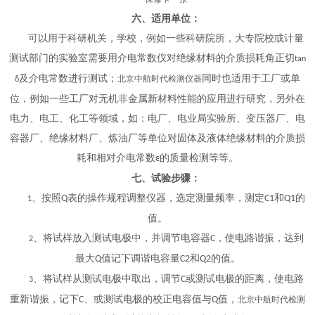
六
、适用单位：
可以用于科研机关，学校，例如一些科研院所，大专院校或计量
测试部门的实验室需要用介电常数仪对绝缘材料的介质损耗角正切
tan
及介电常数进行测试；
同时也适用于工厂或单
北京中航时代检测仪器
δ
位，例如一些工厂对无机非金属新材料性能的应用进行研究，另外在
电力、电工、化工等领域，如：电厂、电业局实验所、变压器厂、电
容器厂、绝缘材料厂、炼油厂等单位对固体及液体绝缘材料的介质损
耗和相对介电常数
的质量检测等等。
ε
七
、试验步骤：
、按照
表的操作规程调整仪器，选定测量频率，测定
和
的
Q
C1
Q1
1
值。
、将试样放入测试电极中，并调节电容器
，使电路谐振，达到
C
2
最大
值记下调谐电容量
和
的值。
Q
C2
Q2
、将试样从测试电极中取出，调节
或测试电极的距离，使电路
C
3
重新谐振，记下
、或测试电极的校正电容值与
值，
C
Q
北京中航时代检测