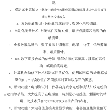
能。
、双测试要素输入
-
北京中航时代检测仪器
测试频率及调谐电容值皆可
2
通过数字按键输入。
、双数码化调谐
数码化频率调谐，数码化电容调谐。
-
3
、自动化测量技术
对测试件实施
值、谐振点频率和电容的自
-
Q
4
动测量。
、全参数液晶显示
数字显示主调电容、电感、
值、信号源频
–
Q
5
率、谐振指针。
数字直接合成的信号源
确保信源的高葆真，频率的高精
、
-
6
DDS
确、幅度的高稳定。
、计算机自动修正技术和测试回路优化
使测试回路 残余电感减
—
7
至低
，*
读数值在不同频率时要加以修正的困惑。
值
Q
、新增功能：电感测试时，仪器自身残余电感和测试引线电感的
8
自动扣除功能。大大提高了在电感值（特别是小电感值）测量时的精
度。此技术只有
生产的
表有。
北京中航时代仪器
Q
、新增功能：大电容值直接测量显示功能，电容值直接测量值可
9