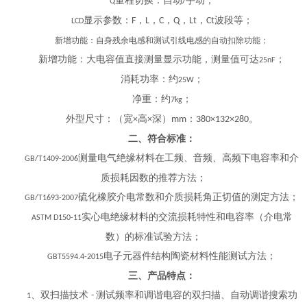
量程切换：自动
手动；
/
Q
显示参数：
，
，
，
，
，
波段等；
F
L
C
Q
Lt
Ct
LCD
新增功能：自身残余电感和测试引线电感的自动扣除功能；
新增功能：大电容值直接测量显示功能，测量值可达
；
25nF
消耗功率：约
；
25W
净重：约
；
7kg
外型尺寸：（宽
高
深）
：
。
×
×
mm
380×132×280
二、符合标准：
测量电气绝缘材料在工频、音频、高频下电容率和介
GB/T1409-2006
质损耗因数的推荐方法；
硫化橡胶介电常数和介质损耗角正切值的测定方法；
GB/T1693-2007
实心电绝缘材料的交流损耗特性和电容率（介电常
ASTM D150-11
数）的标准试验方法；
电子元器件结构陶瓷材料性能测试方法；
GBT5594.4-2015
三、产品特点：
、双扫描技术
测试频率和调谐电容的双扫描、自动调谐搜索功
-
1