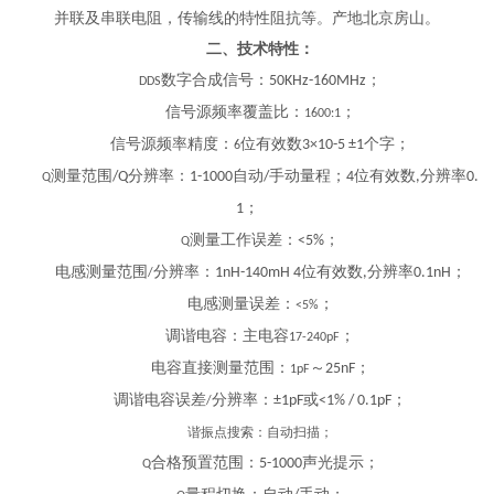
并联及串联电阻，传输线的特性阻抗等。产地北京房山。
二、技术特性：
数字合成信号：
；
50KHz-160MHz
DDS
信号源频率覆盖比：
；
1600:1
信号源频率精度：
位有效数
个字；
3×10-5 ±1
6
测量范围
分辨率：
自动
手动量程；
位有效数
分辨率
/Q
1-1000
/
4
,
0.
Q
；
1
测量工作误差：
；
<5%
Q
电感测量范围
分辨率：
位有效数
分辨率
；
1nH-140mH 4
,
0.1nH
/
电感测量误差：
；
<5%
调谐电容：主电容
；
17-240pF
电容直接测量范围：
～
；
25nF
1pF
调谐电容误差
分辨率：
或
；
±1pF
<1% / 0.1pF
/
谐振点搜索：自动扫描；
合格预置范围：
声光提示；
5-1000
Q