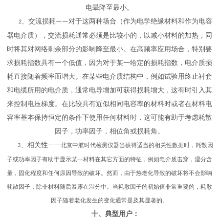
电晕降至最小。
、交流损耗
对于这两种场合（作为电学绝缘材料和作为电容
——
2
器电介质），交流损耗通常必须是比较小的，以减小材料的加热，同
时将其对网络剩余部分的影响降至最小。在高频率应用场合，特别要
求损耗指数具有一个低值，因为对于某一给定的损耗指数，电介质损
耗直接随着频率而增大。在某些电介质结构中，例如试验用终止衬套
和电缆所用的电介质，通常电导增加可获得损耗增大，这有时引入其
来控制电压梯度。在比较具有近似相同电容率的材料时或者在材料电
容率基本保持恒定的条件下使用任何材料时，这可能有助于考虑耗散
因子，功率因子，相位角或损耗角。
、相关性
——
北京中航时代检测仪器
当获得适当的相关性数据时，耗散因
3
子或功率因子有助于显示某一材料在其它方面的特征，例如电介质击穿，湿分含
量，固化程度和任何原因导致的破坏。然而，由于热老化导致的破坏将不会影响
耗散因子，除非材料随后暴露在湿分中。当耗散因子的初始值非常重要的，耗散
因子随着老化发生的变化通常是及其显著的。
十
、典型用户：