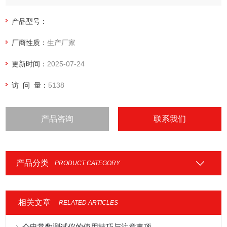
索、Q值量程自动转换、数值显示等新技术，改进了调谐回
路，使得调谐测试回路的残余电感减至低值，并保留了原Q表
产品型号：
中自动稳幅等技术，使得新仪器在使用时更为方便，测量时更
厂商性质：
生产厂家
为精确。
更新时间：
2025-07-24
访 问 量：
5138
产品咨询
联系我们
产品分类
PRODUCT CATEGORY
相关文章
RELATED ARTICLES
介电常数测试仪的使用技巧与注意事项