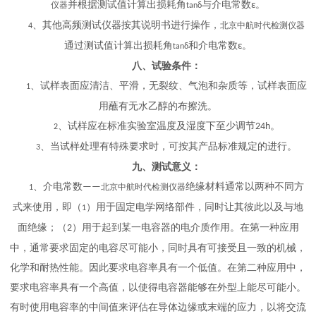
并根据测试值计算出损耗角
与介电常数
。
仪器
ε
tanδ
、其他高频测试仪器按其说明书进行操作，
北京中航时代检测仪器
4
通过测试值计算出损耗角
和介电常数
。
ε
tanδ
八
、试验条件：
、试样表面应清洁、平滑，无裂纹、气泡和杂质等，试样表面应
1
用蘸有无水乙醇的布擦洗。
、试样应在标准实验室温度及湿度下至少调节
。
24h
2
、当试样处理有特殊要求时，可按其产品标准规定的进行。
3
九
、测试意义：
、介电常数
绝缘材料通常以两种不同方
——
北京中航时代检测仪器
1
式来使用，即（
）用于固定电学网络部件，同时让其彼此以及与地
1
面绝缘；（
）用于起到某一电容器的电介质作用。在第一种应用
2
中，通常要求固定的电容尽可能小，同时具有可接受且一致的机械，
化学和耐热性能。因此要求电容率具有一个低值。在第二种应用中，
要求电容率具有一个高值，以使得电容器能够在外型上能尽可能小。
有时使用电容率的中间值来评估在导体边缘或末端的应力，以将交流