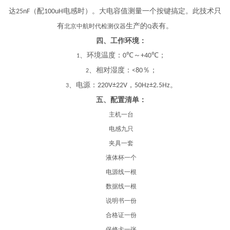
达
（配
电感时）。大电容值测量一个按键搞定。此技术只
25nF
100uH
有
生产的
表有。
北京中航时代检测仪器
Q
四、工作环境：
、环境温度：
～
；
0℃
+40℃
1
、相对湿度：
％；
<80
2
、电源：
，
。
220V±22V
50Hz±2.5Hz
3
五、配置清单：
主机一台
电感九只
夹具一套
液体杯一个
电源线一根
数据线一根
说明书一份
合格证一份
保修卡一张