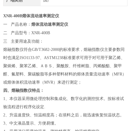
产地类别
国产
X
NR
-400
B
熔体流动速率测定仪
一
产品名称：
熔体流动速率测定仪
二
产品型号：
X
NR
-
400
B
三
主要
用途
及功能：
熔融指数仪符合GB/T3682-2000的标准要求，熔融指数仪主要参数同
时也满足ISO1133-97、ASTM1238标准要求可用于对可用于聚乙烯、
聚炳烯、聚苯乙烯、ＡＢＳ、聚酰胺、纤维树脂、丙烯酸酯、聚甲
醛、氟塑料、聚碳酸脂等多种塑料材料的熔体质量流动速率（MFR）
或熔体体积流动速率（MVR）来进行测定；
四、熔融指数仪特点：
1、本仪器采用微处理控制和集成化、数字化的测控技术。按标准试
验流程进行程序化设定.
2、升温速度快、恒温精度高；在填料之后，能迅速恢复恒温状态。
3、中文液晶显示、方便易懂。