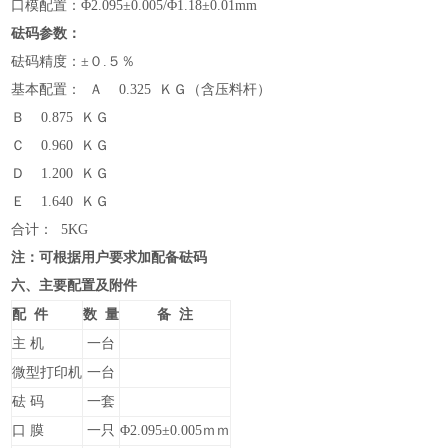
口模配置：Φ2.095±0.005/Φ1.18±0.01mm
砝码参数：
砝码精度：±０.５％
基本配置： Ａ 0.325 ＫＧ（含压料杆）
Ｂ 0.875 ＫＧ
Ｃ 0.960 ＫＧ
Ｄ 1.200 ＫＧ
Ｅ 1.640 ＫＧ
合计： 5KG
注：可根据用户要求加配备砝码
六、
主要配置及附件
配 件
数 量
备 注
主 机
一台
微型打印机
一台
砝 码
一套
口 膜
一只
Φ2.095±0.005ｍｍ