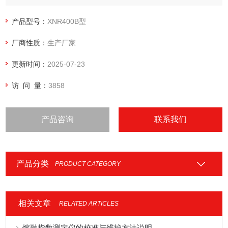
脂等多种塑料材料的熔体质量流动速率（MFR）或熔体体积流
动速率（MVR）来进行测定；
产品型号：
XNR400B型
厂商性质：
生产厂家
更新时间：
2025-07-23
访 问 量：
3858
产品咨询
联系我们
产品分类
PRODUCT CATEGORY
相关文章
RELATED ARTICLES
熔融指数测定仪的校准与维护方法说明