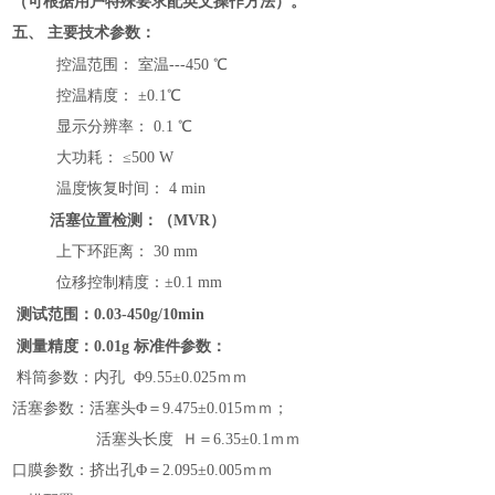
（可根据用户特殊要求配英文操作方法）。
五、
主要技术参数：
控温范围：
室温
---4
5
0 ℃
控温精度： ±0.
1
℃
显示分辨率： 0.1 ℃
大功耗： ≤500 W
温度恢复时间： 4 min
活塞位置检测：
（MVR）
上下环距离： 30 mm
位移控制精度：±0.1 mm
测试范围：0.03-450g/10min
测量精度：
0.01g
标准件参数：
料筒参数：内孔 Φ9.55±0.025ｍｍ
活塞参数：活塞头Φ＝9.475±0.015ｍｍ；
活塞头长度 Ｈ＝6.35±0.1ｍｍ
口膜参数：挤出孔Φ＝2.095±0.005ｍｍ