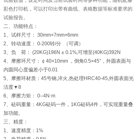
试验数值，设定时间及当前试验时间等多种功能，随机配备
彩色打印机，可以打印出带有曲线、表格数据等标准要求的
试验报告。
二、功能特点：
1、试样尺寸： 30mm×7mm×6mm
2、转动速度： 0-200转/分 （可调）
3、负 荷： (20KG)196N ± 0.1%,可增至(40KG)392N
4、摩擦环尺寸：￠40×10mm ，倒角0.5×45°，外圆表面与
内圆同心度偏差小于0.01
5、摩擦环材质：45号钢,淬火,热处理HRC40-45,外圆表面光
洁度▼8
6、摩擦力矩： 0--4N·m
7、砝码重量：4KG砝码一件，1KG砝码4件，可实现重量叠
加功能。
三、精度：
1、速度精度：1%