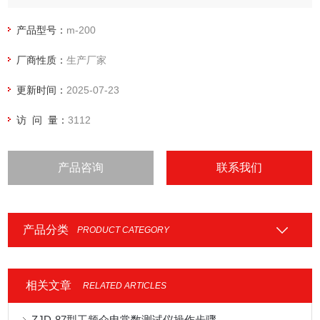
验时间等多种功能，随机配备彩色打印机，可以打印出带有曲
线、表格数据等标准要求的试验报告。
产品型号：
m-200
厂商性质：
生产厂家
更新时间：
2025-07-23
访 问 量：
3112
产品咨询
联系我们
产品分类
PRODUCT CATEGORY
相关文章
RELATED ARTICLES
ZJD-87型工频介电常数测试仪操作步骤