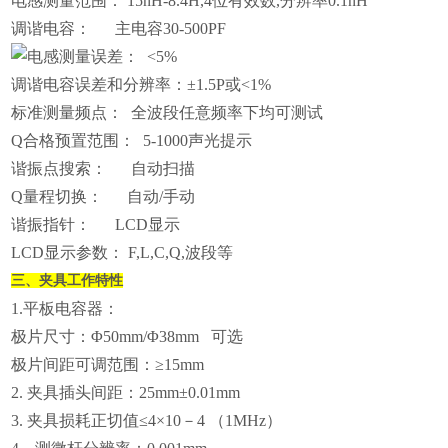
电感测量范围： 15nH-8.4H,4位有效数,分辨率0.1nH
调谐电容： 主电容30-500PF
电感测量误差： <5%
调谐电容误差和分辨率：±1.5P或<1%
标准测量频点： 全波段任意频率下均可测试
Q合格预置范围： 5-1000声光提示
谐振点搜索： 自动扫描
Q量程切换： 自动/手动
谐振指针： LCD显示
LCD显示参数： F,L,C,Q,波段等
三、
夹具工作特性
1.平板电容器：
极片尺寸：Φ50mm/Φ38mm 可选
极片间距可调范围：≥15mm
2. 夹具插头间距：25mm±0.01mm
3. 夹具损耗正切值≤4×10－4 （1MHz）