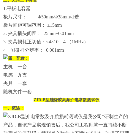
三、
夹具工作特性
1.平板电容器：
极片尺寸： Φ50mm/Φ38mm可选
极片间距可调范围： ≥15mm
2. 夹具插头间距： 25mm±0.01mm
3. 夹具损耗正切值：≤4×10－4 （1MHz）
4．测微杆分辨率： 0.001mm
四、配置：
主机 一台
电感 九支
夹具 一套
随机文件一套
ZJD-B型硅橡胶高频介电常数测试仪
一、概述：
ZJD-B型介电常数及介质损耗测试仪是我公司*研制生产的
产品，自该产品实现销售后，我公司工程师就一直持续不断