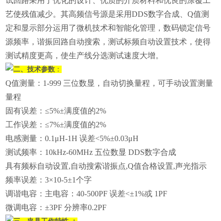
试回路采用了优化的设计、优质的介质材料和优良的涂覆工
艺使残值减少。其高频信号源是采用DDS数字合成、Q值测
定和显示部分运用了微机技术和智能化管理，数码锁定信号
源频率，谐振回路自动搜索，测试标频自动设置技术，使得
测试精度更高，使生产线分选测试速度大增。
二、技术参数
：
Q值测量：1-999 三位数显，自动切换量程，可手动设置测量
量程
固有误差：≤5%±满度值的2%
工作误差：≤7%±满度值的2%
电感测量：0.1μH-1H 误差<5%±0.03μH
测试频率：10kHz-60MHz 五位数显 DDS数字合成
具有频标自动设置,自动搜索谐振点,Q值合格设置,声光指示
频率误差：3×10-5±1个字
调谐电容：主电容：40-500PF 误差<±1%或 1PF
微调电容：±3PF 分辨率0.2PF