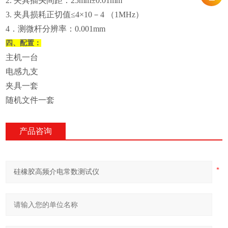
2. 夹具插头间距：25mm±0.01mm
3. 夹具损耗正切值≤4×10－4 （1MHz）
4．测微杆分辨率：0.001mm
四、配置：
主机一台
电感九支
夹具一套
随机文件一套
产品咨询