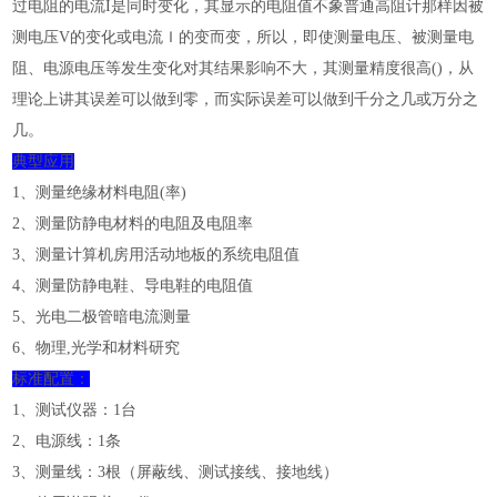
过电阻的电流I是同时变化，其显示的电阻值不象普通高阻计那样因被
测电压V的变化或电流Ｉ的变而变，所以，即使测量电压、被测量电
阻、电源电压等发生变化对其结果影响不大，其测量精度很高()，从
理论上讲其误差可以做到零，而实际误差可以做到千分之几或万分之
几。
典型应用
1、测量绝缘材料电阻(率)
2、测量防静电材料的电阻及电阻率
3、测量计算机房用活动地板的系统电阻值
4、测量防静电鞋、导电鞋的电阻值
5、光电二极管暗电流测量
6、物理,光学和材料研究
标准配置：
1、测试仪器：1台
2、电源线：1条
3、测量线：3根（屏蔽线、测试接线、接地线）