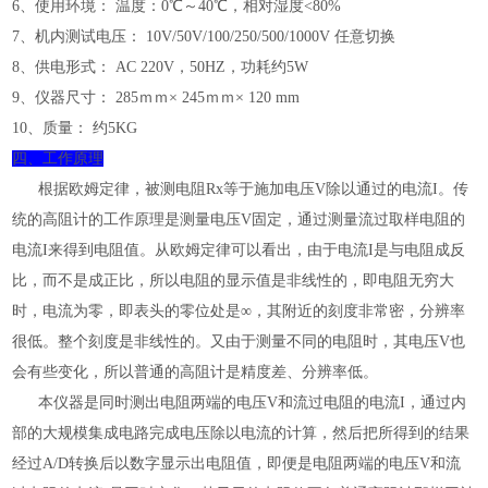
6、使用环境： 温度：0℃～40℃，相对湿度<80%
7、机内测试电压： 10V/50V/100/250/500/1000V 任意切换
8、供电形式： AC 220V，50HZ，功耗约5W
9、仪器尺寸： 285ｍｍ× 245ｍｍ× 120 mm
10、质量： 约5KG
四、工作原理
根据欧姆定律，被测电阻Rx等于施加电压V除以通过的电流I。传
统的高阻计的工作原理是测量电压V固定，通过测量流过取样电阻的
电流I来得到电阻值。从欧姆定律可以看出，由于电流I是与电阻成反
比，而不是成正比，所以电阻的显示值是非线性的，即电阻无穷大
时，电流为零，即表头的零位处是∞，其附近的刻度非常密，分辨率
很低。整个刻度是非线性的。又由于测量不同的电阻时，其电压V也
会有些变化，所以普通的高阻计是精度差、分辨率低。
本仪器是同时测出电阻两端的电压V和流过电阻的电流I，通过内
部的大规模集成电路完成电压除以电流的计算，然后把所得到的结果
经过A/D转换后以数字显示出电阻值，即便是电阻两端的电压V和流