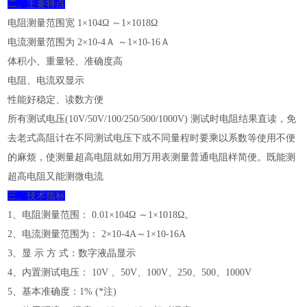
二、主要特点
电阻测量范围宽 1×104Ω ～1×1018Ω
电流测量范围为 2×10-4Ａ ～1×10-16Ａ
体积小、重量轻、准确度高
电阻、电流双显示
性能好稳定、读数方便
所有测试电压(10V/50V/100/250/500/1000V) 测试时电阻结果直读，免
去老式高阻计在不同测试电压下或不同量程时要乘以系数等使用不便
的麻烦，使测量超高电阻就如用万用表测量普通电阻样简便。既能测
超高电阻又能测微电流
三、技术指标
1、电阻测量范围： 0.01×104Ω ～1×1018Ω。
2、电流测量范围为： 2×10-4A～1×10-16A
3、显 示 方 式：数字液晶显示
4、内置测试电压： 10V 、50V、100V、250、500、1000V
5、基本准确度：1% (*注)