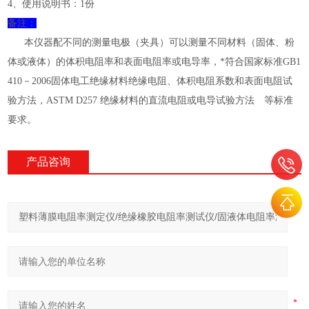
4、使用说明书：1份
备注：
本仪器配不同的测量电极（夹具）可以测量不同材料（固体、粉
体或液体）的体积电阻率和表面电阻率或电导率，*符合国家标准GB1
410－2006固体电工绝缘材料绝缘电阻、体积电阻系数和表面电阻试
验方法，ASTM D257 绝缘材料的直流电阻或电导试验方法 等标准
要求。
产品咨询