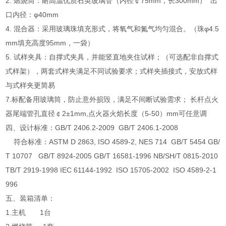
2. 燃烧筒：耐高温优质石英玻璃管（内径￠75mm，长300mm） 出
口内径：φ40mm
4. 混合器：采用玻璃珠填充形式，将氧气和氮气均匀混合。（珠φ4.5
mm填充高度95mm，一袋）
5. 试样夹具：自撑式夹具，并能竖直地夹住试样；（可选配非自撑式
式样架），两套式样夹满足不同试验要求；式样夹插接式，安放式样
与式样夹更简易
7.标配备用玻璃筒，防止意外损毁，满足不间断试验需求； 长杆点火
器尾端管孔直径￠2±1mm,点火器火焰长度（5-50）mm可任意调
四、
设计标准：GB/T 2406.2-2009 GB/T 2406.1-2008
符合标准：ASTM D 2863, ISO 4589-2, NES 714 GB/T 5454 GB/
T 10707 GB/T 8924-2005 GB/T 16581-1996 NB/SH/T 0815-2010
TB/T 2919-1998 IEC 61144-1992 ISO 15705-2002 ISO 4589-2-1
996
五、
装箱清单：
1.主机 1台