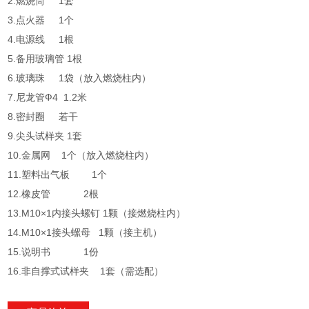
2.燃烧筒 1套
3.点火器 1个
4.电源线 1根
5.备用玻璃管 1根
6.玻璃珠 1袋（放入燃烧柱内）
7.尼龙管Ф4 1.2米
8.密封圈 若干
9.尖头试样夹 1套
10.金属网 1个（放入燃烧柱内）
11.塑料出气板 1个
12.橡皮管 2根
13.M10×1内接头螺钉 1颗（接燃烧柱内）
14.M10×1接头螺母 1颗（接主机）
15.说明书 1份
16.非自撑式试样夹 1套（需选配）