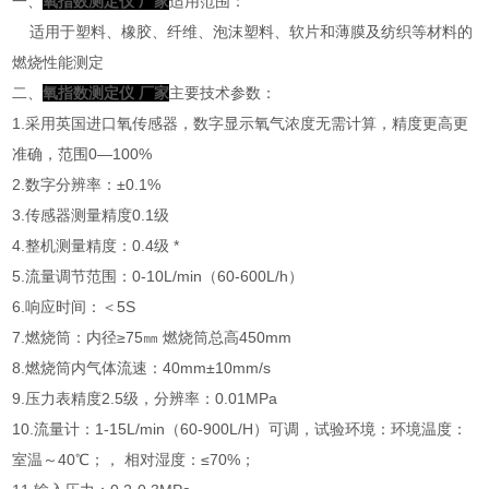
一、
氧指数测定仪 厂家
适用范围：
适用于塑料、橡胶、纤维、泡沫塑料、软片和薄膜及纺织等材料的
燃烧性能测定
二、
氧指数测定仪 厂家
主要技术参数：
1.采用英国进口氧传感器，数字显示氧气浓度无需计算，精度更高更
准确，范围0—100%
2.数字分辨率：±0.1%
3.传感器测量精度0.1级
4.整机测量精度：0.4级 *
5.流量调节范围：0-10L/min（60-600L/h）
6.响应时间：＜5S
7.燃烧筒：内径≥75㎜ 燃烧筒总高450mm
8.燃烧筒内气体流速：40mm±10mm/s
9.压力表精度2.5级，分辨率：0.01MPa
10.流量计：1-15L/min（60-900L/H）可调，试验环境：环境温度：
室温～40℃；， 相对湿度：≤70%；