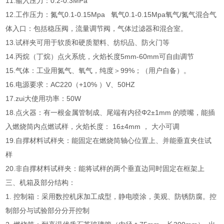
11.输入压力：0.2-0.3MPa
12.工作压力：氮气0.1-0.15Mpa 氧气0.1-0.15Mpa氧气/氮气混合气
体入口：包括稳压阀，流量调节阀，气体过滤器和混合室。
13.试样夹可用于软质和硬质塑料、纺织品、防火门等
14.丙烷（丁烷）点火系统，火焰长度5mm-60mm可自由调节
15.气体：工业用氮气、氧气，纯度＞99%；（用户自备）。
16.电源要求：AC220（+10% ）V、50HZ
17.zui大使用功率：50W
18.点火器：有一根金属管制成、尾端有内径Φ2±1mm 的喷嘴，能插
入燃烧筒内点燃试样，火焰长度： 16±4mm ， 大小可调
19.自撑材料试样夹：能固定在燃烧筒轴心位置上、并能垂直夹住试
样
20.非自撑材料试样夹：能将试样的两个垂直边同时固定在框架上
三、
机箱及部分结构：
1. 控制箱：采用数控机床加工成型，静电喷涂，美观、防锈防腐。控
制部分与试验部分分开控制