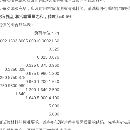
：每次做完试验应及时用口模清理棒清理口模内的残余样料。
：每次试验完毕，应及时用料筒清洗棒清洗料筒。清洗棒外可缠绕纱布等
码 托盘 和活塞重量之和，精度为±0.5%
提供的组合砝码表：
 负荷单位：kg
200
2.160
3.800
5.000
10.000
21.60
0.325
0.325
0.875
0.325
0.875
0.960
0.325
0.325
0.875
0.960
1.200
325
0.875
0.875
0.960
1.200
1.640
875
0.960
0.960
1.200
1.640
2.500
.
1.640
1.640
5.000
4.100
5.000
5.000
做试验材料的标准要求，准备好试验过程中所需质量的砝码。先将基础砝