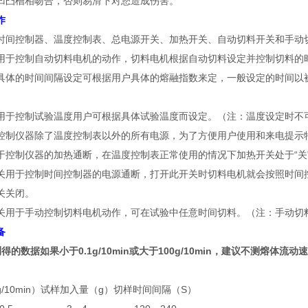
凹凸槽相吻合，否则易滑下对您造成伤害。
作
时间控制器、温度控制表、总电源开关、加热开关、自动切料开关和手动
于控制自动切料电机的动作，切料电机根据自动切料设定并控制切料的时间间隔
具体的时间间隔设定可根据用户具体的熔融指数来定，一般设定的时间以被
用于控制试验温度用户可根据具体试验温度而设定。（注：温度设定时不可
控制仪器除了温度控制表以外的所有电源，为了方便用户使用和来电提示
于控制仪器的加热通断，在温度控制表正常使用的情况下加热开关处于“关
关用于控制时间控制器的电源通断，打开此开关时切料电机就会按照时间
关关闭。
关用于手动控制切料电机动作，可在试验中任意时间切料。（注：手动切
备
得的数据如果小于0.1g/10min或大于100g/10min，建议不测熔体流
10min）
试样加入量（g）
切样时间间隔（S）