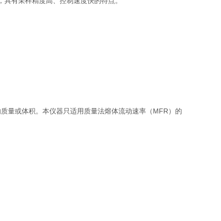
制，具有采样精度高、控制速度快的特点。
质量或体积。本仪器只适用质量法熔体流动速率（MFR）的