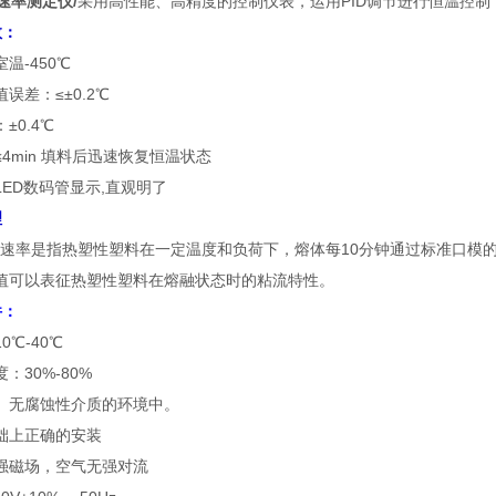
速率测定仪/
采用高性能、高精度的控制仪表，运用PID调节进行恒温控
数：
温-450℃
误差：≤±0.2℃
±0.4℃
4min 填料后迅速恢复恒温状态
ED数码管显示,直观明了
理
率是指热塑性塑料在一定温度和负荷下，熔体每10分钟通过标准口模的
值可以表征热塑性塑料在熔融状态时的粘流特性。
件：
0℃-40℃
：30%-80%
、无腐蚀性介质的环境中。
础上正确的安装
强磁场，空气无强对流