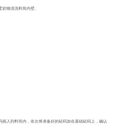
柔软物清洗料筒内壁。
码插入到料筒内，依次将准备好的砝码加在基础砝码上，确认