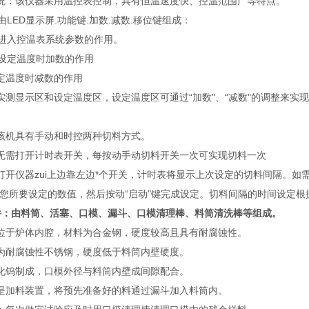
统：该仪器采用温控表控制，具有恒温速度快、控温范围广等特点。
LED显示屏.功能键.加数.减数.移位键组成：
入控温表系统参数的作用。
定温度时加数的作用
定温度时减数的作用
实测显示区和设定温度区，设定温度区可通过“加数"、“减数"的调整来
该机具有手动和时控两种切料方式。
无需打开计时表开关，每按动手动切料开关一次可实现切料一次
打开仪器zui上边靠左边*个开关，计时表将显示上次设定的切料间隔。如
为您所要设定的数值，然后按动“启动"键完成设定。切料间隔的时间设定
件：由料筒、活塞、口模、漏斗、口模清理棒、料筒清洗棒等组成。
位于炉体内腔，材料为合金钢，硬度较高且具有耐腐蚀性。
为耐腐蚀性不锈钢，硬度低于料筒内壁硬度。
化钨制成，口模外径与料筒内壁成间隙配合。
是加料装置，将预先准备好的料通过漏斗加入料筒内。