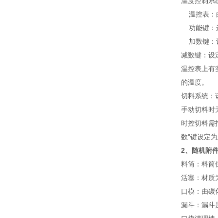
温度控制系
温控表：由
功能键：进
加数键：设
减数键：设
温控表上有
的温度。
切料系统：
手动切料时
时控切料需
数"键设定
2、随机附
料筒：料筒
活塞：材质
口模：由碳
漏斗：漏斗