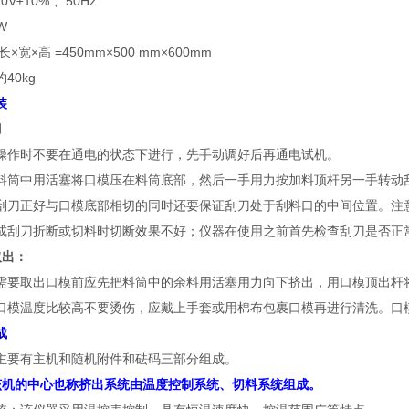
0V±10% 、50Hz
W
×宽×高 =450mm×500 mm×600mm
40kg
装
刀
操作时不要在通电的状态下进行，先手动调好后再通电试机。
料筒中用活塞将口模压在料筒底部，然后一手用力按加料顶杆另一手转动
刮刀正好与口模底部相切的同时还要保证刮刀处于刮料口的中间位置。注
成刮刀折断或切料时切断效果不好；仪器在使用之前首先检查刮刀是否正
取出：
需要取出口模前应先把料筒中的余料用活塞用力向下挤出，用口模顶出杆
口模温度比较高不要烫伤，应戴上手套或用棉布包裹口模再进行清洗。口
成
主要有主机和随机附件和砝码三部分组成。
该机的中心也称挤出系统由温度控制系统、切料系统组成。