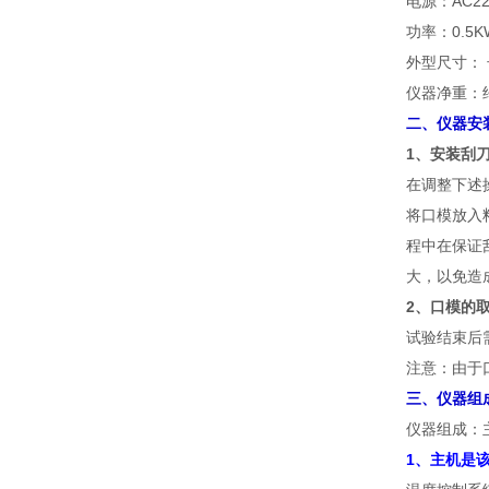
电源：AC22
功率：0.5K
外型尺寸： 长
仪器净重：约
二、仪器安
1、安装刮
在调整下述
将口模放入
程中在保证
大，以免造
2、口模的
试验结束后
注意：由于
三、仪器组
仪器组成：
1、主机是