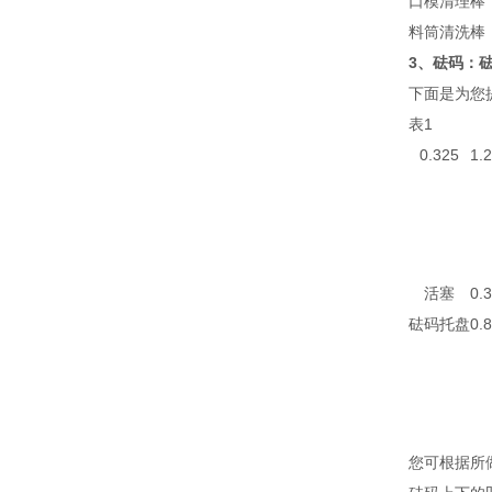
口模清理棒
料筒清洗棒
3、砝码：砝
下面是为您
表1
0.325
1.
活塞
0.
砝码托盘
0.
您可根据所