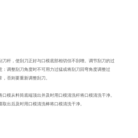
刮刀杆，使刮刀正好与口模底部相切但不刮噌。调节刮刀的过
意：调整刮刀角度时不可用力过猛或将刮刀回弯角度调整过
常，否则要重新调整刮刀。
将口模从料筒底端顶出并及时用口模清洗杆将口模清洗干净。
模取出后及时用口模清洗棒将口模清洗干净。