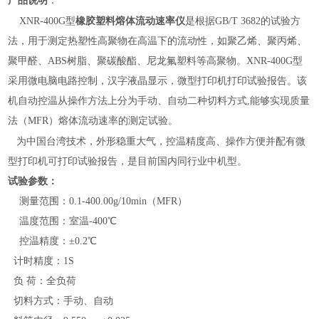
产品说明
：
橡胶塑料熔体流动速率仪
XNR-400G型
是根据GB/T 3682的试验方
法，用于测定热塑性高聚物在高温下的流动性，如聚乙烯、聚丙烯、
聚甲醛、ABS树脂、聚碳酸酯、尼龙氟塑料等高聚物。XNR-400G型
采用微电脑电路控制，汉字液晶显示，微型打印机打印试验报告。该
机自动控温从操作方法上分为手动、自动二种切料方式,能够实现质量
法（MFR）熔体流动速率的测定试验。
为中国台湾技术，外形稳重大气，控温精度高、操作方便并配有微
型打印机可打印试验报告，是目前国内同行业中机型。
试验参数：
测量范围：0.1-400.00g/10min（MFR）
温度范围：室温-400℃
控温精度：±0.2℃
计时精度：1S
负 荷：全负荷
切料方式：手动、自动