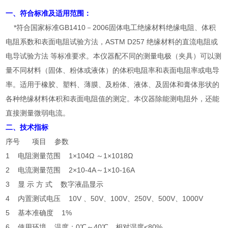
一、符合标准及适用范围：
*符合国家标准GB1410－2006固体电工绝缘材料绝缘电阻、体积
电阻系数和表面电阻试验方法，ASTM D257 绝缘材料的直流电阻或
电导试验方法 等标准要求。本仪器配不同的测量电极（夹具）可以测
量不同材料（固体、粉体或液体）的体积电阻率和表面电阻率或电导
率。适用于橡胶、塑料、薄膜、及粉体、液体、及固体和膏体形状的
各种绝缘材料体积和表面电阻值的测定。本仪器除能测电阻外，还能
直接测量微弱电流。
二、技术指标
序号 项目 参数
1 电阻测量范围 1×104Ω ～1×1018Ω
2 电流测量范围 2×10-4A～1×10-16A
3 显 示 方 式 数字液晶显示
4 内置测试电压 10V 、50V、100V、250V、500V、1000V
5 基本准确度 1%
6 使用环境 温度：0℃～40℃，相对湿度<80%