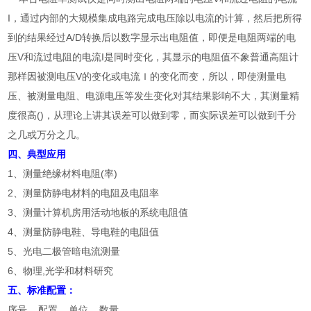
I，通过内部的大规模集成电路完成电压除以电流的计算，然后把所得
到的结果经过A/D转换后以数字显示出电阻值，即便是电阻两端的电
压V和流过电阻的电流I是同时变化，其显示的电阻值不象普通高阻计
那样因被测电压V的变化或电流Ｉ的变化而变，所以，即使测量电
压、被测量电阻、电源电压等发生变化对其结果影响不大，其测量精
度很高()，从理论上讲其误差可以做到零，而实际误差可以做到千分
之几或万分之几。
四、典型应用
1、测量绝缘材料电阻(率)
2、测量防静电材料的电阻及电阻率
3、测量计算机房用活动地板的系统电阻值
4、测量防静电鞋、导电鞋的电阻值
5、光电二极管暗电流测量
6、物理,光学和材料研究
五、标准配置：
序号 配置 单位 数量