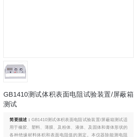
GB1410测试体积表面电阻试验装置/屏蔽箱
测试
简要描述：
GB1410测试体积表面电阻试验装置/屏蔽箱测试适
用于橡胶、塑料、薄膜、及粉体、液体、及固体和膏体形状的
各种绝缘材料体积和表面电阻值的测定。本仪器除能测电阻