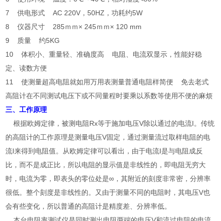
7 供电形式 AC 220V，50HZ，功耗约5W
8 仪器尺寸 285ｍｍ× 245ｍｍ× 120 mm
9 质量 约5KG
10 体积小、重量轻、准确度高 电阻、电流双显示，性能好稳
定、读数方便
11 使测量超高电阻就如用万用表测量普通电阻样简便 免去老式
高阻计在不同测试电压下或不同量程时要乘以系数等使用不便的麻烦
三、工作原理
根据欧姆定律，被测电阻Rx等于施加电压V除以通过的电流I。传统
的高阻计的工作原理是测量电压V固定，通过测量流过取样电阻的电
流I来得到电阻值。从欧姆定律可以看出，由于电流I是与电阻成反
比，而不是成正比，所以电阻的显示值是非线性的，即电阻无穷大
时，电流为零，即表头的零位处是∞，其附近的刻度非常密，分辨率
很低。整个刻度是非线性的。又由于测量不同的电阻时，其电压V也
会有些变化，所以普通的高阻计是精度差、分辨率低。
本台电阻率测试仪是同时测出电阻两端的电压V和流过电阻的电流