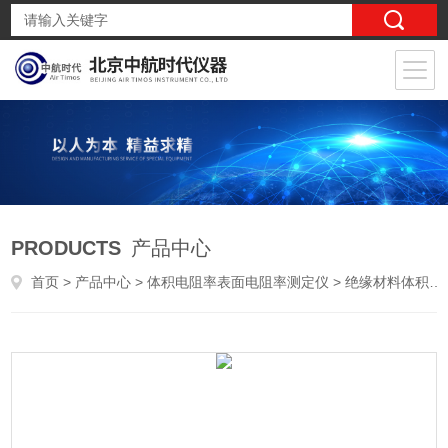
PRODUCTS
产品中心
首页
>
产品中心
>
体积电阻率表面电阻率测定仪
>
绝缘材料体积表面电阻率测试仪