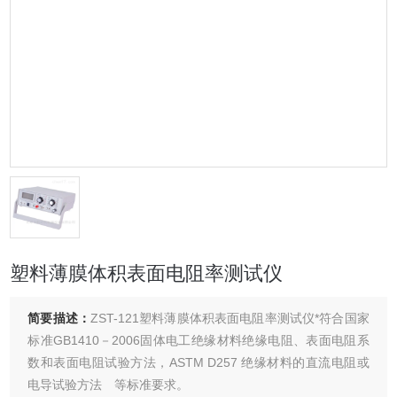
塑料薄膜体积表面电阻率测试仪
简要描述：
ZST-121塑料薄膜体积表面电阻率测试仪*符合国家
标准GB1410－2006固体电工绝缘材料绝缘电阻、表面电阻系
数和表面电阻试验方法，ASTM D257 绝缘材料的直流电阻或
电导试验方法 等标准要求。