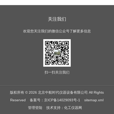
关注我们
欢迎您关注我们的微信公众号了解更多信息
扫一扫
关注我们
版权所有 © 2026 北京中航时代仪器设备有限公司 All Rights
Reserved
备案号：京ICP备14029093号-1
sitemap.xml
管理登陆
技术支持：
化工仪器网