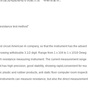
材料的直流电阻或电导试验方法 等标准要求。
eresistance test method"
d circuit American In company, so that the instrument has the advant
 showing withdouble 3.1/2 digit. Range from 1 x 104 to 1 x 1018 Omeg
high resistance measuring instrument. The current measurement range
t has high precision, good stability, showing rapid,convenient for rea
ic plastic and rubber products, anti static floor computer room inspecti
he instruments can measure resistance, but also the direct measurement