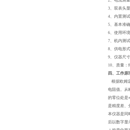
2、电流测量
3、双表头显示
4、内置测试电
5、基本准确度
6、使用环境
7、机内测试电压
8、供电形式：
9、仪器尺寸： 
10、质量：约
四、工作原
根据欧姆定
电阻值。从
的零位处是
是精度差、
本仪器是同
后以数字显