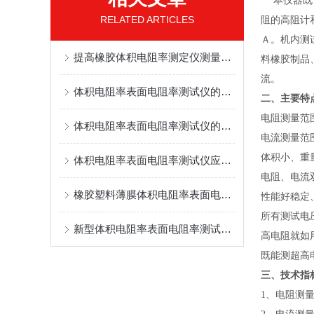
本仪器既
RELATED ARTICLES
阻的高阻计和
Ａ。机内测试
提高橡胶体积电阻率测定仪测量精度的技巧与方法
料橡胶制品
流。
体积电阻率表面电阻率测试仪的原理和安全注意事项
二、主要特
电阻测量范围
体积电阻率表面电阻率测试仪的测量方法和精度
电流测量范围
体积小、重
体积电阻率表面电阻率测试仪应用范围和安全注意事项
电阻、电流
橡胶塑料薄膜体积电阻率表面电阻率测试仪测量常见问题
性能好稳定
所有测试电压
新型体积电阻率表面电阻率测试仪使用注意事项
高电阻就如
既能测超高
三、技术指
1、电阻测量范