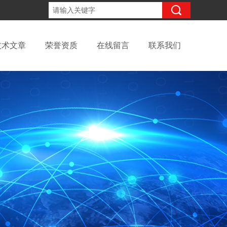
13699145010
咨询电话：
技术文章
荣誉资质
在线留言
联系我们