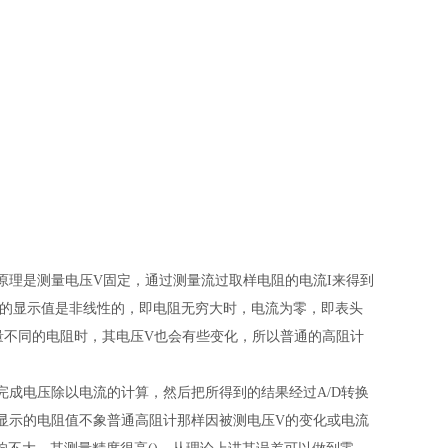
原理是测量电压V固定，通过测量流过取样电阻的电流I来得到
阻的显示值是非线性的，即电阻无穷大时，电流为零，即表头
量不同的电阻时，其电压V也会有些变化，所以普通的高阻计
完成电压除以电流的计算，然后把所得到的结果经过A/D转换
显示的电阻值不象普通高阻计那样因被测电压V的变化或电流