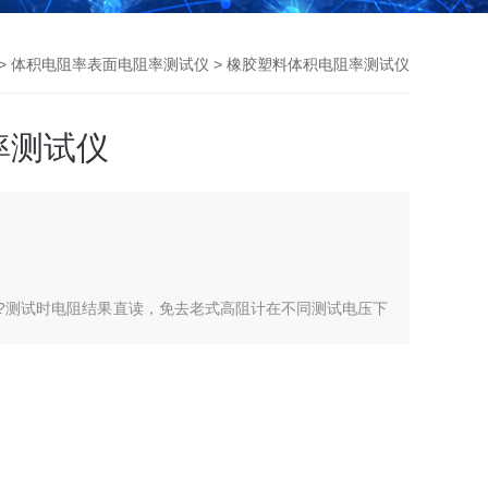
>
体积电阻率表面电阻率测试仪
> 橡胶塑料体积电阻率测试仪
率测试仪
000V）?测试时电阻结果直读，免去老式高阻计在不同测试电压下
的麻烦，使测量超高电阻就如用万用表测量普通电阻样简