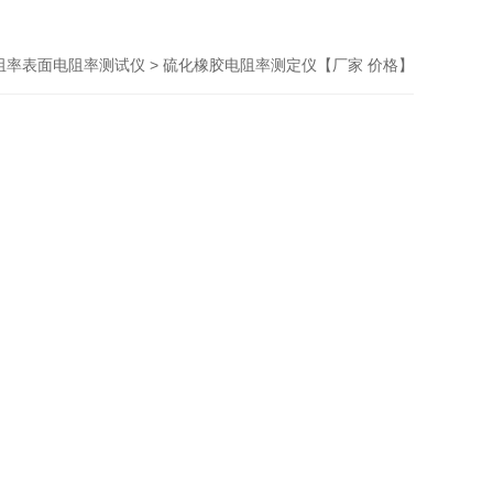
阻率表面电阻率测试仪
> 硫化橡胶电阻率测定仪【厂家 价格】