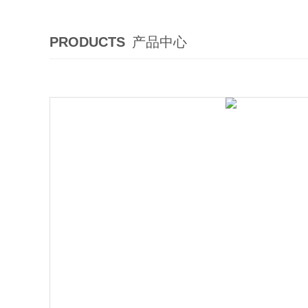
PRODUCTS
产品中心