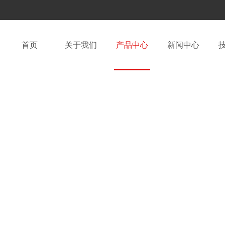
首页
关于我们
产品中心
新闻中心