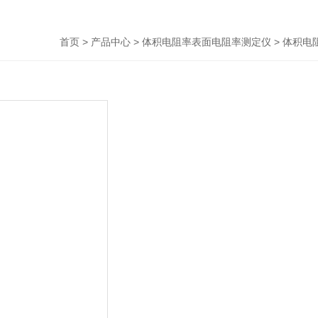
首页
>
产品中心
>
体积电阻率表面电阻率测定仪
>
体积电