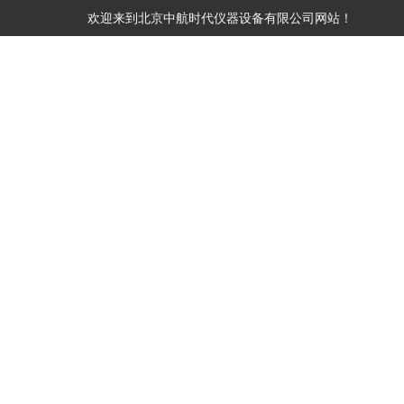
欢迎来到
北京中航时代仪器设备有限公司
网站！