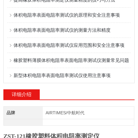
体积电阻率表面电阻率测试仪的原理和安全注意事项
体积电阻率表面电阻率测试仪的测量方法和精度
体积电阻率表面电阻率测试仪应用范围和安全注意事项
橡胶塑料薄膜体积电阻率表面电阻率测试仪测量常见问题
新型体积电阻率表面电阻率测试仪使用注意事项
详细介绍
品牌
AIRTIMES/中航时代
ZST-121橡胶塑料体积电阻率测定仪