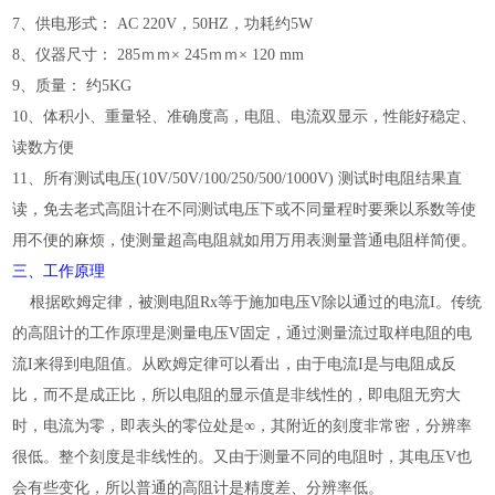
7、供电形式： AC 220V，50HZ，功耗约5W
8、仪器尺寸： 285ｍｍ× 245ｍｍ× 120 mm
9、质量： 约5KG
10、体积小、重量轻、准确度高，电阻、电流双显示，性能好稳定、
读数方便
11、所有测试电压(10V/50V/100/250/500/1000V) 测试时电阻结果直
读，免去老式高阻计在不同测试电压下或不同量程时要乘以系数等使
用不便的麻烦，使测量超高电阻就如用万用表测量普通电阻样简便。
三、工作原理
根据欧姆定律，被测电阻Rx等于施加电压V除以通过的电流I。传统
的高阻计的工作原理是测量电压V固定，通过测量流过取样电阻的电
流I来得到电阻值。从欧姆定律可以看出，由于电流I是与电阻成反
比，而不是成正比，所以电阻的显示值是非线性的，即电阻无穷大
时，电流为零，即表头的零位处是∞，其附近的刻度非常密，分辨率
很低。整个刻度是非线性的。又由于测量不同的电阻时，其电压V也
会有些变化，所以普通的高阻计是精度差、分辨率低。