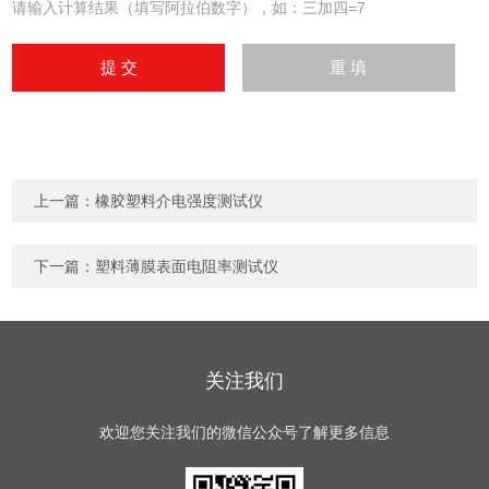
请输入计算结果（填写阿拉伯数字），如：三加四=7
上一篇：
橡胶塑料介电强度测试仪
下一篇：
塑料薄膜表面电阻率测试仪
关注我们
欢迎您关注我们的微信公众号了解更多信息