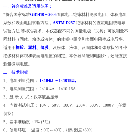
一、符合标准及适用范围：
*符合国家标准
GB1410－2006
固体电工绝缘材料绝缘电阻、体积电阻
系数和表面电阻试验方法，
ASTM D257
绝缘材料的直流电阻或电导
试验方法 等标准要求。本仪器配不同的测量电极（夹具）可以测量不
同材料（固体、粉体或液体）的体积电阻率和表面电阻率或电导率。
适用于
橡胶、塑料、薄膜
、及粉体、液体、及固体和膏体形状的各种
绝缘材料体积和表面电阻值的测定。本仪器除能测电阻外，还能直接
测量微弱电流。
二、技术指标
1、电阻测量范围：
1×104Ω ～1×1018Ω。
2、电流测量范围： 2×10-4A～1×10-16A
3、显 示 方 式：数字液晶显示
4、内置测试电压： 10V 、50V、100V、250V、500V、1000V（任意
切换）
5、基本准确度：1% (*注)
6、使用环境： 温度：0℃～40℃，相对湿度<80%