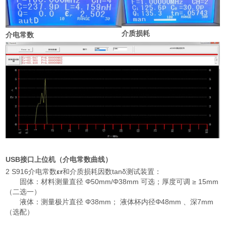
介质损耗
介电常数
USB接口上位机（介电常数曲线）
2 S916介电常数
εr
和介质损耗因数tanδ测试装置：
固体：材料测量直径 Φ50mm/Φ38mm 可选；厚度可调 ≥ 15mm
（二选一）
液体：测量极片直径 Φ38mm； 液体杯内径Φ48mm 、深7mm
（选配）