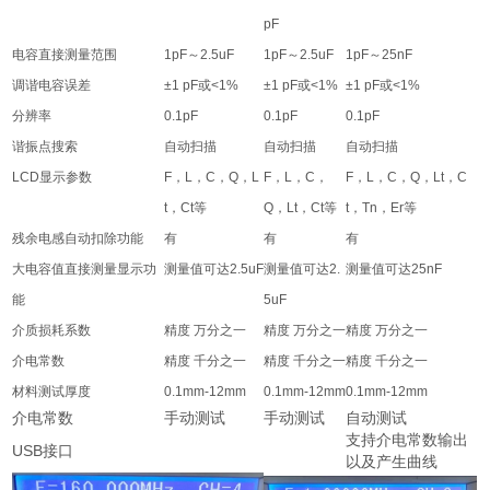
pF
电容直接测量范围
1pF～2.5uF
1pF～2.5uF
1pF～25nF
调谐电容误差
±1 pF或<1%
±1 pF或<1%
±1 pF或<1%
分辨率
0.1pF
0.1pF
0.1pF
谐振点搜索
自动扫描
自动扫描
自动扫描
LCD显示参数
F，L，C，Q，L
F，L，C，
F，L，C，Q，Lt，C
t，Ct等
Q，Lt，Ct等
t，Tn，Er等
残余电感自动扣除功能
有
有
有
大电容值直接测量显示功
测量值可达2.5uF
测量值可达2.
测量值可达25nF
能
5uF
介质损耗系数
精度 万分之一
精度 万分之一
精度 万分之一
介电常数
精度 千分之一
精度 千分之一
精度 千分之一
材料测试厚度
0.1mm-12mm
0.1mm-12mm
0.1mm-12mm
介电常数
手动测试
手动测试
自动测试
支持介电常数输出
USB接口
以及产生曲线