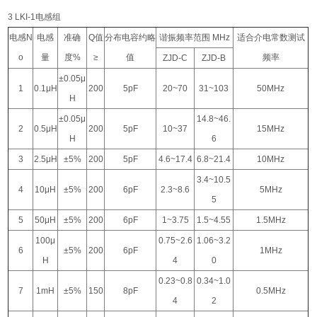
3 LKI-1电感组
电感N
电感
准确
Q值
分布电容约略
谐振频率范围 MHz
适合介电常数测试
o
量
度%
≥
值
频率
ZJD-C
ZJD-B
±0.05μ
1
0.1μH
200
5pF
20~70
31~103
50MHz
H
±0.05μ
14.8~46.
2
0.5μH
200
5pF
10~37
15MHz
H
6
3
2.5μH
±5%
200
5pF
4.6~17.4
6.8~21.4
10MHz
3.4~10.5
4
10μH
±5%
200
6pF
2.3~8.6
5MHz
5
5
50μH
±5%
200
6pF
1~3.75
1.5~4.55
1.5MHz
100μ
0.75~2.6
1.06~3.2
6
±5%
200
6pF
1MHz
H
4
0
0.23~0.8
0.34~1.0
7
1mH
±5%
150
8pF
0.5MHz
4
2