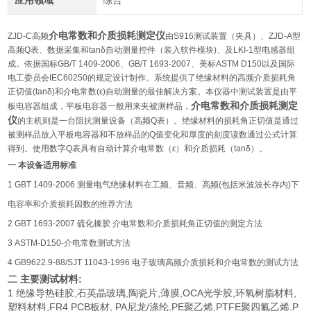
应用领域
综合
介电常数和介质损耗测定仪
ZJD-C高频
由S916测试装置（夹具）、ZJD-A型
高频Q表、数据采集和tanδ自动测量控件（装入软件模块)、及LKI-1型电感器组
成。依据国标GB/T 1409-2006、GB/T 1693-2007、美标ASTM D150以及国际
电工委员会IEC60250的规定设计制作。系统提供了绝缘材料的高频介质损耗角
正切值(tanδ)和介电常数(ε)自动测量的最佳解决方案。本仪器中测试装置是由平
介电常数和介质损耗测定
板电容器组成，平板电容器一般用来夹被测样品，
仪
的主机则是一台阻抗测量设备（高频Q表）。绝缘材料的损耗角正切值是通过
被测样品放入平板电容器和不放样品的Q值变化和厚度的刻度读数通过公式计算
得到。使用数字Q表具有自动计算介电常数（ε）和介质损耗（tanδ）。
一 本设备适用标准
1 GBT 1409-2006 测量电气绝缘材料在工频、音频、高频(包括米波波长存内)下
电容率和介质损耗因数的推荐方法
2 GBT 1693-2007 硫化橡胶 介电常数和介质损耗角正切值的测定方法
3 ASTM-D150-介电常数测试方法
4 GB9622.9-88/SJT 11043-1996 电子玻璃高频介质损耗和介电常数的测试方法
二 主要测试材料:
1 绝缘导热硅胶,石英晶玻璃,陶瓷片,薄膜,OCA光学胶,环氧树脂材料,
塑料材料,FR4 PCB板材, PA尼龙/涤纶,PE聚乙烯,PTFE聚四氟乙烯,P