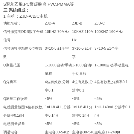
S聚苯乙烯,PC聚碳酸旨,PVC,PMMA等
三 系统组成：
1 主机：ZJD-A/B/C主机
功能名称：
ZJD-A
ZJD-B
ZJD-C
信号源范围DDS数字合成
10KHZ-70MHz
10KHZ-110M
100KHZ-160MHz
信号
Hz
信号源频率精度:6位有效
3×10-5 ±1个字
3×10-5 ±1个
3×10-5 ±1个字
数
字
Q测量范围
1-1000自动/手动
1-1000自动/
1-1000自动/手动量程
量程
手动量程
Q分辨率
4位有效数,分辨
4位有效数,分
4位有效数,分辨率0.1
率0.1
辨率0.1
Q测量工作误差
<5%
<5%
<5%
电感测量范围:4位有效数,
1nH-8.4H , 分辨
1nH-8.4H 分
1nH-140mH分辨率0.1
分辨率0.1nH
率0.1nH
辨率0.1nH
nH
电感测量误差
<5%
<5%
<5%
调谐电容
主电容30-540pF
主电容30-540
主电容17-240pF