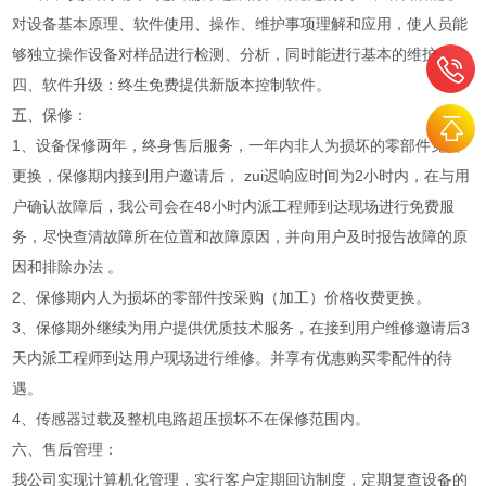
对设备基本原理、软件使用、操作、维护事项理解和应用，使人员能
够独立操作设备对样品进行检测、分析，同时能进行基本的维护。
四、软件升级：终生免费提供新版本控制软件。
五、保修：
1、设备保修两年，终身售后服务，一年内非人为损坏的零部件免费
更换，保修期内接到用户邀请后， zui迟响应时间为2小时内，在与用
户确认故障后，我公司会在48小时内派工程师到达现场进行免费服
务，尽快查清故障所在位置和故障原因，并向用户及时报告故障的原
因和排除办法 。
2、保修期内人为损坏的零部件按采购（加工）价格收费更换。
3、保修期外继续为用户提供优质技术服务，在接到用户维修邀请后3
天内派工程师到达用户现场进行维修。并享有优惠购买零配件的待
遇。
4、传感器过载及整机电路超压损坏不在保修范围内。
六、售后管理：
我公司实现计算机化管理，实行客户定期回访制度，定期复查设备的