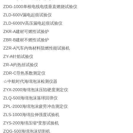
ZDG-1000单根电线电缆垂直燃烧试验仪
ZLD-600V漏电起痕试验仪
ZLD-6000V高压漏电起痕试验仪
ZKR-A建材可燃性试验炉
ZBR-B建材不燃性试验炉
ZZR-A汽车内饰材料阻燃性能试验机
ZY-A针焰试验仪
ZR-A灼热丝试验仪
ZDR-C导热系数测定仪
☆中航时代海绵泡沫检测仪器
ZYX-2000海绵泡沫压陷硬度测定仪
ZLQ-500海绵泡沫落球回弹仪
ZPL-2000海绵泡沫疲劳冲击测定仪
ZLS-1000海绵拉伸强度试验机
ZYS-200海绵压缩*变形试验机
ZQG-500海绵泡沫切割机