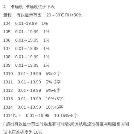
4. 准确度: 准确度优于下表
量程 有效显示范围 20～30℃ RH<80%
104 0.01~19.99 1%
105 0.01～19.99 1%
106 0.01～19.99 1%
107 0.01～19.99 1%
108 0.01～19.99 1%
109 0.01～19.99 1%
1010 0.01～19.99 5%+2字
1011 0.01～19.99 5%+2字
1012 0.01～19.99 5%+5字
1013 0.01～19.99 10%+5字
1014 0.01～19.99 10%+5字
1014以上 0.01～19.99 10-15%+5字
( 超出有效显示范围时误差有可能增加)测试电流准确度与电阻相同测
试电压准确度为 10%