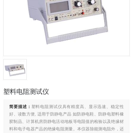
塑料电阻测试仪
简要描述：
塑料电阻测试仪具有精度高、显示迅速、稳定性
好、读数方便, 适用于防静电产品 如防静电鞋、防静电塑料橡
胶制品、计算机房防静电活动地板等电阻值的检验以及绝缘材
料和电子电器产品的绝缘电阻测量。本仪器除能测电阻外，还