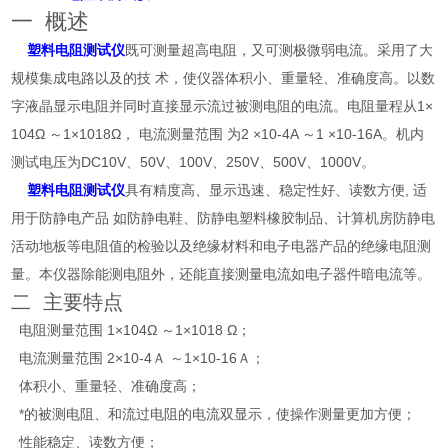
一 概述
塑料电阻测试仪
既可测量超高电阻，又可测极微弱电流。采用了大
规模集成电路以及的技 术，使仪器体积小、重量轻、准确度高。以数
字液晶显示电阻并同时直接显示流过被测电阻的电流。电阻量程从1×
104Ω ～1×1018Ω， 电流测量范围 为2 ×10-4A ～1 ×10-16A。机内
测试电压为DC10V、50V、100V、250V、500V、1000V。
塑料电阻测试仪
具有精度高、显示迅速、稳定性好、读数方便, 适
用于防静电产品 如防静电鞋、防静电塑料橡胶制品、计算机房防静电
活动地板等电阻值的检验以及绝缘材料和电子电器产品的绝缘电阻测
量。本仪器除能测电阻外，还能直接测量电流如电子器件暗电流等。
二 主要特点
电阻测量范围 1×104Ω ～1×1018 Ω；
电流测量范围 2×10-4Ａ ～1×10-16Ａ；
体积小、重量轻、准确度高；
*的被测电阻、和流过电阻的电流双显示，使操作测量更加方便；
性能稳定、读数方便；