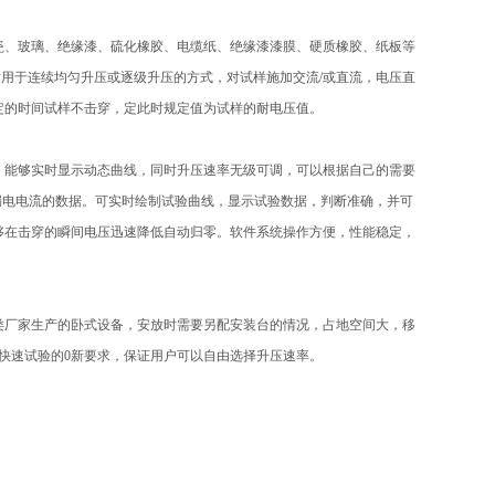
瓷、玻璃、绝缘漆、硫化橡胶、电缆纸、绝缘漆漆膜、硬质橡胶、纸板等
。适用于连续均匀升压或逐级升压的方式，对试样施加交流/或直流，电压直
定的时间试样不击穿，定此时规定值为试样的耐电压值。
，能够实时显示动态曲线，同时升压速率无级可调，可以根据自己的需要
测出漏电电流的数据。可实时绘制试验曲线，显示试验数据，判断准确，并可
够在击穿的瞬间电压迅速降低自动归零。软件系统操作方便，性能稳定，
类厂家生产的卧式设备，安放时需要另配安装台的情况，占地空间大，移
快速试验的0新要求，保证用户可以自由选择升压速率。