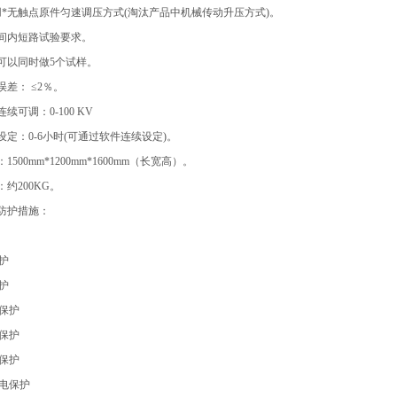
用*无触点原件匀速调压方式(淘汰产品中机械传动升压方式)。
时间内短路试验要求。
验可以同时做5个试样。
误差： ≤2％。
续可调：0-100 KV
设定：0-6小时(可通过软件连续设定)。
1500mm*1200mm*1600mm（长宽高）。
：约200KG。
全防护措施：
保护
保护
启保护
作保护
位保护
放电保护