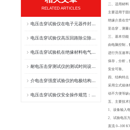
二、适用材料
RELATED ARTICLES
主要适用于固
绝缘介质在空
电压击穿试验仪在电子元器件封装材料耐压测试中的应用
至击穿，测量
三、基本功能
电压击穿试验仪高压回路除尘除污及绝缘台清洁维护技巧
由电脑控制，
电压击穿试验机在绝缘材料电气强度测试中的应用规范
进行升压速率
保存，分析，
耐电压击穿测试仪的测试时间设定与缓升/快升方式
安全可靠。
四、结构特点
介电击穿强度试验仪的电极结构与试样夹持方式
采用立式箱体
动不方便等缺
电压击穿试验仪安全操作规范：防护罩联锁与接地保护
五、主要技术
1、设备输入电
2、试验电压方式
直流 0--100 