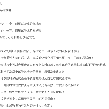
接地
后电磁放电
空气中击穿、耐压试验或阶梯试验；
浸油中击穿、耐压试验或阶梯试验；
要求，可定制其他试验方式。
：
是我公司0新研发的功能*、操作简单、显示直观的试验软件系统；
机控制通过人机对话方式，完成对绝缘介质工频电压击穿，工频耐压试验；
试验过程中可对升压击穿过程绘制实时曲线，每次试验的升压曲线都由不同颜色构成，
调取当前及历史试验数据进行查看，编辑及修改参数；
中可以随时修改试验条件及存储路径及自动存储试验结果；
中，可随时通过软件决定本次试验是否有效，方便筛选试验结果；
作口令，做到专机专人操作，避免无关人员误操作；
格式灵活可变，适用于不同用户的不同需求；
试验中曲线数据的有效与否进行人为选定；