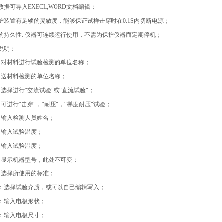
数据可导入EXECL,WORD文档编辑；
保护装置有足够的灵敏度，能够保证试样击穿时在0.1S内切断电源；
行的持久性: 仪器可连续运行使用，不需为保护仪器而定期停机；
说明：
：对材料进行试验检测的单位名称；
：送材料检测的单位名称；
选择进行“交流试验"或“直流试验"；
可进行“击穿"，“耐压"，“梯度耐压"试验；
：输入检测人员姓名；
：输入试验温度；
：输入试验湿度；
：显示机器型号，此处不可变；
：选择所使用的标准；
质：选择试验介质，或可以自己编辑写入；
状：输入电极形状；
寸：输入电极尺寸；