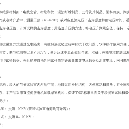
：
体绝缘材料如：电线套管、树脂和胶、浸渍纤维制品、云母及其制品、塑料薄膜、陶
气或液体介质中，测量工频（48~62Hz）或对应直流电压下击穿强度和耐电压时间
击穿电压值，计算试样的击穿强度；用迅速升压的方法，将电压升到规定值，保持一
：
数据采集方式通过光电隔离，有效解决试验过程中的抗干扰问题，软件操作使用方便
调节，调节范围在0.1KV-3KV/S，使升压速率真正做到匀速、准确，并能够准确
打印试验数据。并且能够自动判别试样击穿并采集击穿电压数据及泄露电流，同时能
：
结构，极大的节省试验室内占地空间，地脚采用滑轮结构，方便移动和摆放，避免同
点。本产品采用直流伺服电机加载减速机构，保证了0新标准里面关于极慢速试验和极
要求：
压： 交流 100KV (普通试验室电源均可兼容)；
： 交流 0--100 KV；
KV；