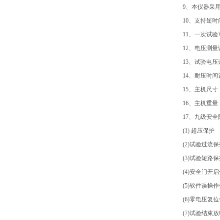
9、本仪器采
10、支持短
11、一次试
12、电压测量
13、试验电压连
14、耐压时间
15、主机尺寸：
16、主机重量
17、九级安
(1) 超压保护
(2)试验过流
(3)试验短路
(4)安全门开
(5)软件误操
(6)零电压复
(7)试验结束