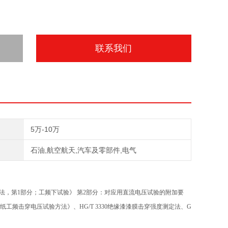
联系我们
5万-10万
石油,航空航天,汽车及零部件,电气
试验方法，第1部分；工频下试验》 第2部分：对应用直流电压试验的附加要
9《电缆纸工频击穿电压试验方法》、HG/T 3330绝缘漆漆膜击穿强度测定法、G