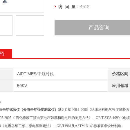
访 问 量：
4512
产品咨询
绍
AIRTIMES/中航时代
价格区间
50KV
应用领域
：
压击穿试验仪（介电击穿强度测试仪）
满足GB1408.1-2006《绝缘材料电气强度
1695-2005《 硫化橡胶工频击穿电压强度和耐电压的测定方法》、GB/T 3333-199
6-1990《电容器纸工频击穿电压测定法》、GB/T1981及ASTM D149标准要求设计制造。