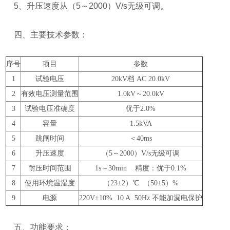
5、升压速度从（5～2000）V/s无级可调。
四、主要技术参数：
序号
项目
参数
1
试验电压
20kV档 AC 20.0kV
2
有效电压测量范围
1.0kV～20.0kV
3
试验电压准确度
优于2.0%
4
容量
1.5kVA
5
跳闸时间
＜40ms
6
升压速度
（5～2000）V/s无级可调
7
耐压时间范围
1s～30min 精度：优于0.1%
8
使用环境温湿度
（23±2）℃ （50±5）%
9
电源
220V±10% 10 A 50Hz 不能加漏电保护
五、功能要求：