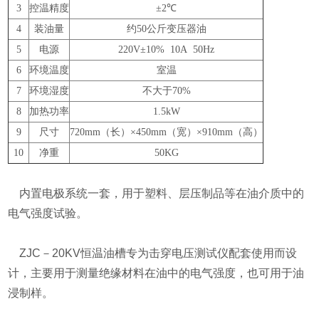
3
控温精度
±2℃
4
装油量
约50公斤变压器油
5
电源
220V±10% 10A 50Hz
6
环境温度
室温
7
环境湿度
不大于70%
8
加热功率
1.5kW
9
尺寸
720mm（长）×450mm（宽）×910mm（高）
10
净重
50KG
内置电极系统一套，用于塑料、层压制品等在油介质中的
电气强度试验。
ZJC－20KV恒温油槽专为击穿电压测试仪配套使用而设
计，主要用于测量绝缘材料在油中的电气强度，也可用于油
浸制样。