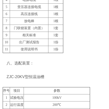
5
变压器连接电缆
1根
6
高压连接线
1根
7
放电棒
1根
8
门联锁装置（内置）
1套
9
相关标准
1套
10
出厂测试报告
1份
11
使用说明书
1份
八、选配装置：
ZJC-20KV型恒温油槽
序号
项目
参数
1
试验电压
100kV
2
运行温度
200℃