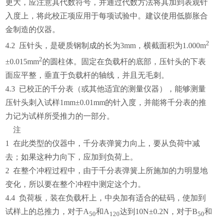
更大，应注意其代数符号，并通过代数方法将其加到表观针
入度上，将此校正项应用于每项试验中。建议使用低膨胀合
金制造的仪器。
2
4.2 压针头，是硬质钢制成的长为3mm，横截面积为1.000m
2
±0.015mm
的圆柱体。固定在负载杆的底部，压针头的下表
面应平整，垂直于负载杆的轴线，并且无毛刺。
4.3 已校正的千分表（或其他适宜的测量仪器），能够测量
压针头刺入试样1mm±0.01mm的针入度，并能将千分表的推
力记为试样所受推力的一部分。
注
1 在此类型的仪器中，千分表弹簧力向上，要从负荷中减
去；如果这种力向下，应加到负荷上。
2 在整个冲程过程中，由于千分表弹簧上所施加的力明显地
变化，所以要在整个冲程中测定这个力。
4.4 负荷板，装在负载杆上，中央加有适合的砝码，使加到
试样上的总推力，对于A
和A
达到10N±0.2N，对于B
和
50
120
50