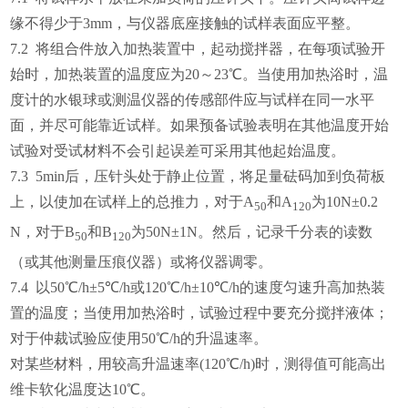
缘不得少于3mm，与仪器底座接触的试样表面应平整。
7.2 将组合件放入加热装置中，起动搅拌器，在每项试验开
始时，加热装置的温度应为20～23℃。当使用加热浴时，温
度计的水银球或测温仪器的传感部件应与试样在同一水平
面，并尽可能靠近试样。如果预备试验表明在其他温度开始
试验对受试材料不会引起误差可采用其他起始温度。
7.3 5min后，压针头处于静止位置，将足量砝码加到负荷板
上，以使加在试样上的总推力，对于A
和A
为10N±0.2
50
120
N，对于B
和B
为50N±1N。然后，记录千分表的读数
50
120
（或其他测量压痕仪器）或将仪器调零。
7.4 以50℃/h±5℃/h或120℃/h±10℃/h的速度匀速升高加热装
置的温度；当使用加热浴时，试验过程中要充分搅拌液体；
对于仲裁试验应使用50℃/h的升温速率。
对某些材料，用较高升温速率(120℃/h)时，测得值可能高出
维卡软化温度达10℃。