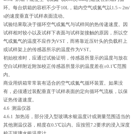
环。每台烘箱的容积不少于10L，箱内空气或氮气以1.5～2m/
s的速度垂直于试样表面流动。
试验结果取决于循环空气或氮气与试样间的热传递速度。因
试样相对较小以及试样下表面与试样架接触的原因，所以空
气或氮气的温度不应作为VST，而将靠近压针头的负载杆上
或试样架上的传感器所示的温度作为VST。
初始校准时，应通过试验证明，传感器所显示的温度与放在
空白试样附近附加校正传感器所显示的温度差在±0.1℃范围
内。
商业用烘箱常常装有适合的空气或氮气循环装置。如果没
有，必须通过装配垂直于试样表面的定向循环气流板，以保
证热传递速度。
4.6 测温仪器
4.6.1 加热浴，部分浸入型玻璃水银温度计或测量范围适当的
其他测温仪器，精度在0.5℃以内。应按照7.2要求的浸入深度
校正玻璃水银温度计。