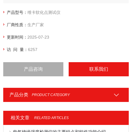
升温速率：（120±10）℃/h （12±1）℃/6min
产品型号：
维卡软化点测试仪
（50±5）℃/h （5±0.5）℃/6min
厂商性质：
生产厂家
温度示值误差：0.1℃
更新时间：
2025-07-23
温度控制精度：±0.5℃
访 问 量：
6257
大形变示值误差：±0.001mm，
产品咨询
联系我们
变形测量范围：0—1.5mm
实验架个数：3个
产品分类
PRODUCT CATEGORY
相关文章
RELATED ARTICLES
电气绝缘强度检测仪的主要特点和软件功能介绍