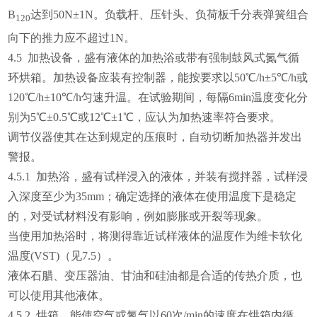
B
达到50N±1N。负载杆、压针头、负荷板千分表弹簧组合
120
向下的推力应不超过1N。
4.5 加热设备，盛有液体的加热浴或带有强制鼓风式氮气循
环烘箱。加热设备应装有控制器，能按要求以50℃/h±5℃/h或
120℃/h±10℃/h匀速升温。在试验期间，每隔6min温度变化分
别为5℃±0.5℃或12℃±1℃，应认为加热速率符合要求。
调节仪器使其在达到规定的压痕时，自动切断加热器并发出
警报。
4.5.1 加热浴，盛有试样浸入的液体，并装有搅拌器，试样浸
入深度至少为35mm；确定选择的液体在使用温度下是稳定
的，对受试材料没有影响，例如膨胀或开裂等现象。
当使用加热浴时，将测得靠近试样液体的温度作为维卡软化
温度(VST)（见7.5）。
液体石腊、变压器油、甘油和硅油都是合适的传热介质，也
可以使用其他液体。
4.5.2 烘箱，能使空气或氮气以60次/min的速度在烘箱内循