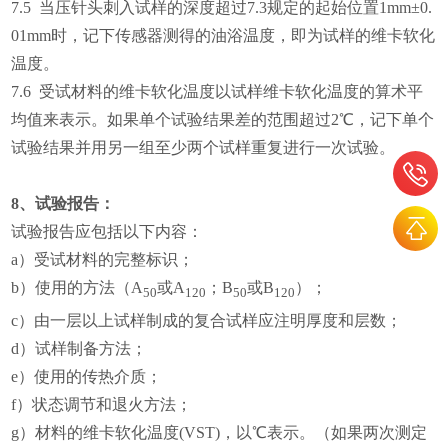
7.5 当压针头刺入试样的深度超过7.3规定的起始位置1mm±0.
01mm时，记下传感器测得的油浴温度，即为试样的维卡软化
温度。
7.6 受试材料的维卡软化温度以试样维卡软化温度的算术平
均值来表示。如果单个试验结果差的范围超过2℃，记下单个
试验结果并用另一组至少两个试样重复进行一次试验。
8、试验报告：
试验报告应包括以下内容：
a）受试材料的完整标识；
b）使用的方法（A
或A
；B
或B
）；
50
120
50
120
c）由一层以上试样制成的复合试样应注明厚度和层数；
d）试样制备方法；
e）使用的传热介质；
f）状态调节和退火方法；
g）材料的维卡软化温度(VST)，以℃表示。（如果两次测定