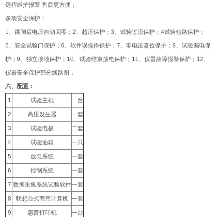
远程维护报警 售后更方便；
多项安全保护：
1、跳闸后电压自动回零；2、超压保护；3、试验过流保护；4试验短路保护；
5、安全试验门保护；6、软件误操作保护；7、零电压复位保护；8、试验漏电保
护；9、独立接地保护；10、试验结束放电保护；11、仪器故障报警保护；12、
仪器安全保护部分线路图；
六、配置：
1
试验主机
一台
2
高压发生器
一套
3
试验电极
二套
4
试验油箱
一只
5
放电系统
一套
6
控制系统
一套
7
数据采集系统试验软件
一套
8
联想台式商用计算机
一套
9
惠普打印机
一台