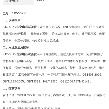
击穿电压
50KV
型号：ZJC-50KV
一、仪器组成：
ZJC-50KV
击穿电压试验仪
主要由高压变压器、cpu 控制模块 、西门子中央处理
单元 远程蓝牙模块 、漏电保护系统 、系统故障报警、电 机、升压调压器、电压
传感器、电流传感器、独立控制模块等组成。
二、用途及适用国标：
ZJC-50KV
击穿电压试验仪
采用计算机控制，通过人机对话方式，完成对绝缘介
质材料的工频电压击穿，工频耐压试验。适用于对固体绝缘材料(如：绝缘漆、树
脂和胶、浸渍纤维制品、层压制品、云母及其制品、塑料、薄膜复合制品、陶瓷
和玻璃等)在工频电压下击穿电压，击穿强度和耐电压的测试。GB1408-2006、
GB/T1695-2005、GB/T3333、HG/T 3330、GB12656 ASTM D149。
三、控制软件：
软件平台：WINDOWS 窗口操作平台，界面直观，便于操作曲线显示：在实验过
程中可以动态显示试验曲线
数据导出：可以对试验结果导入 EXCEL 表格