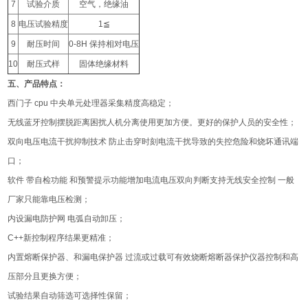
7
试验介质
空气，绝缘油
8
电压试验精度
1≦
9
耐压时间
0-8H 保持相对电压
10
耐压式样
固体绝缘材料
五、产品特点：
西门子 cpu 中央单元处理器采集精度高稳定；
无线蓝牙控制摆脱距离困扰人机分离使用更加方便。更好的保护人员的安全性；
双向电压电流干扰抑制技术 防止击穿时刻电流干扰导致的失控危险和烧坏通讯端
口；
软件 带自检功能 和预警提示功能增加电流电压双向判断支持无线安全控制 一般
厂家只能靠电压检测；
内设漏电防护网 电弧自动卸压；
C++新控制程序结果更精准；
内置熔断保护器、和漏电保护器 过流或过载可有效烧断熔断器保护仪器控制和高
压部分且更换方便；
试验结果自动筛选可选择性保留；