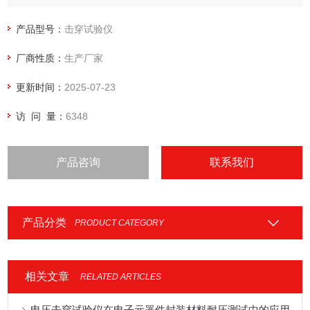
试验方式：交/直流试验
试验介质：空气，绝缘油
产品型号：
击穿试验仪
电压试验精度：1≦
厂商性质：
生产厂家
耐压时间：0-8H 保持相对电压
耐压式样：固体。
更新时间：
2025-07-23
访 问 量：
6348
产品咨询
联系我们
产品分类
PRODUCT CATEGORY
相关文章
RELATED ARTICLES
电压击穿试验仪在电子元器件封装材料耐压测试中的应用