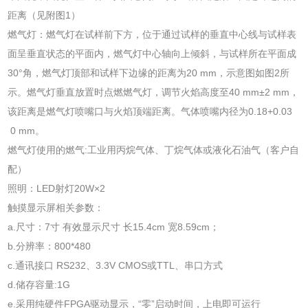
距离（见附图1）
燃气灯：燃气灯在试样前下方，位于通过试样的垂直中心线与试样表
面呈垂直状态的平面内，燃气灯中心轴向上倾斜，与试样所在平面成
30°角，燃气灯顶部和试样下边缘的距离为20 mm，示意图如图2所
示。燃气灯垂直放置时点燃燃气灯，调节火焰高度至40 mm±2 mm，
该距离是燃气灯喷嘴口与火焰顶端距离。气体喷嘴内径为0.18+0.03
0 mm。
燃气灯使用的燃气:工业用丙烷气体、丁烷气体或液化石油气（客户自
配）
照明：LED射灯20W×2
触摸显示屏相关参数：
a.尺寸：7寸 有效显示尺寸 长15.4cm 宽8.59cm；
b.分辨率：800*480
c.通讯接口 RS232、3.3V CMOS或TTL、串口方式
d.储存容量:1G
e.采用纯硬件FPGA驱动显示，“零”启动时间，上电即可运行