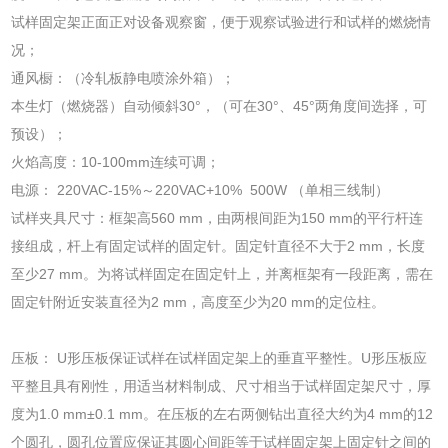
试样固定架正面正对设备观察窗，便于观察试验进行和试样的燃烧情
况；
通风橱：（冷轧板静电喷涂外箱）；
本生灯（燃烧器）自动倾斜30°，（可在30°、45°两角度间选择，可
预设）；
火焰高度：10-100mm连续可调；
电源： 220VAC-15%～220VAC+10% 500W （单相三线制）
试样夹具尺寸：框架高560 mm，由两根间距为150 mm的平行杆连
接组成，杆上有固定试样的固定针。固定针直径不大于2 mm，长度
至少27 mm。为将试样固定在固定针上，并离框架有一段距离，需在
固定针附近安装直径为2 mm，高度至少为20 mm的定位柱。
压板： U形压板保证试样在试样固定架上的垂直平整性。U形压板应
平整且具有刚性，用适当材料制成、尺寸相当于试样固定架尺寸，厚
度为1.0 mm±0.1 mm。在压板的左右两侧钻出直径大约为4 mm的12
个圆孔，圆孔位置应保证其圆心间距等于试样固定架上固定针之间的