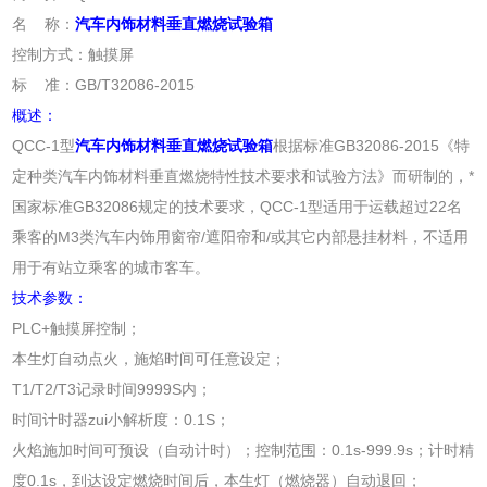
名 称：
汽车内饰材料垂直燃烧试验箱
控制方式：触摸屏
标 准：GB/T32086-2015
概述：
QCC-1型
汽车内饰材料垂直燃烧试验箱
根据标准GB32086-2015《特
定种类汽车内饰材料垂直燃烧特性技术要求和试验方法》而研制的，*
国家标准GB32086规定的技术要求，QCC-1型
适用于运载超过22名
乘客的M3类汽车内饰用窗帘/遮阳帘和/或其它内部悬挂材料，不适用
用于有站立乘客的城市客车。
技术参数：
PLC+触摸屏控制；
本生灯自动点火，施焰时间可任意设定；
T1/T2/T3记录时间9999S内；
时间计时器zui小解析度：0.1S；
火焰施加时间可预设（自动计时）；控制范围：0.1s-999.9s；计时精
度0.1s，到达设定燃烧时间后，本生灯（燃烧器）自动退回；