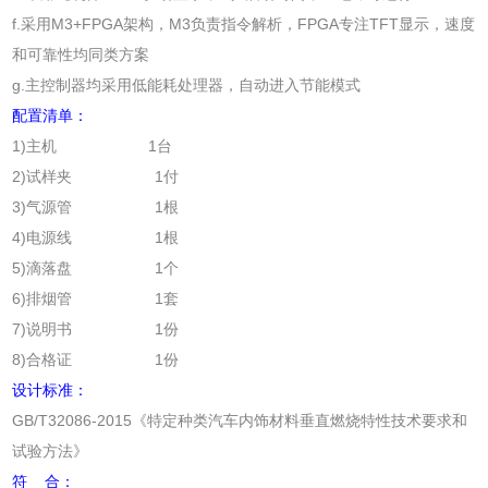
f.采用M3+FPGA架构，M3负责指令解析，FPGA专注TFT显示，速度
和可靠性均同类方案
g.主控制器均采用低能耗处理器，自动进入节能模式
配置清单：
1)主机 1台
2)试样夹 1付
3)气源管 1根
4)电源线 1根
5)滴落盘 1个
6)排烟管 1套
7)说明书 1份
8)合格证 1份
设计标准：
GB/T32086-2015《特定种类汽车内饰材料垂直燃烧特性技术要求和
试验方法》
符 合：