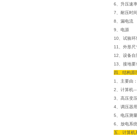
6、升压速率：
7、耐压时
8、漏电流
9、电源 交
10、试验环
11、外形尺寸
12、设备自
13、接地
四、结构原
1、主要由
2、计算机--
3、高压变
4、调压器
5、电压测
6、放电系
五、计算机