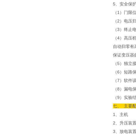
5、安全保
（1）门限
（2）电压
（3）终止
（4）高压
自动归零有
保证变压器
（5）独立
（6）短路
（7）软件
（8）漏电
（9）实验
七、 主要
1、主机
2、升压装
3、放电装