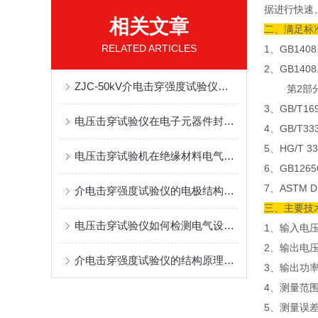
据进行快速
相关文章
二、满足标
RELATED ARTICLES
1、GB14
2、GB14
ZJC-50kV介电击穿强度试验仪配套测控软件全功能实操与数据管理教程
第2部分
3、GB/T
电压击穿试验仪在电子元器件封装材料耐压测试中的应用
4、GB/T
5、HG/T
电压击穿试验机在绝缘材料电气强度测试中的应用规范
6、GB12
7、AST
介电击穿强度试验仪的电极结构与试样夹持方式
三、主要技
电压击穿试验仪如何检测电气设备的绝缘强度？
1、输入电压
2、输出电压：
介电击穿强度试验仪的结构原理和功能是怎样的？
3、输出功率
4、测量范围：
5、测量误差