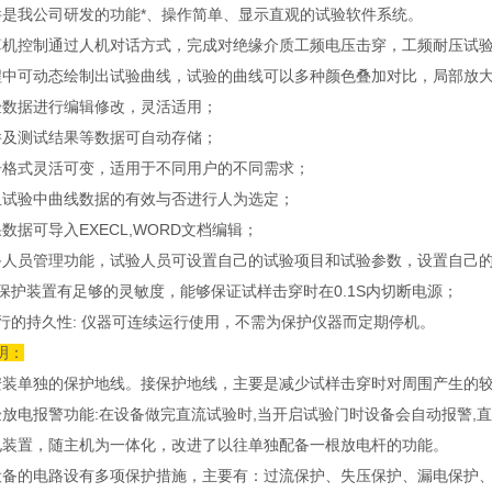
件是我公司研发的功能*、操作简单、显示直观的试验软件系统。
算机控制通过人机对话方式，完成对绝缘介质工频电压击穿，工频耐压试
程中可动态绘制出试验曲线，试验的曲线可以多种颜色叠加对比，局部放
验数据进行编辑修改，灵活适用；
件及测试结果等数据可自动存储；
告格式灵活可变，适用于不同用户的不同需求；
组试验中曲线数据的有效与否进行人为选定；
数据可导入EXECL,WORD文档编辑；
备人员管理功能，试验人员可设置自己的试验项目和试验参数，设置自己
流保护装置有足够的灵敏度，能够保证试样击穿时在0.1S内切断电源；
运行的持久性: 仪器可连续运行使用，不需为保护仪器而定期停机。
明：
安装单独的保护地线。接保护地线，主要是减少试样击穿时对周围产生的
验放电报警功能:在设备做完直流试验时,当开启试验门时设备会自动报警,
电装置，随主机为一体化，改进了以往单独配备一根放电杆的功能。
设备的电路设有多项保护措施，主要有：过流保护、失压保护、漏电保护