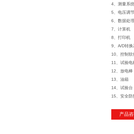
4、测量系
5、电压调
6、数据处
7、计算
8、打印
9、A/D转
10、控制
11、试验
12、放电
13、油箱
14、试验
15、安全防
产品咨