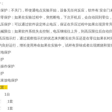
护：
位保护：不关门，即使通电点实验开始，设备无任何反应，软件有:安全门
归零保护：如果在实验过程中，突然断电，下次开机后，会自动回到零位
电压保护：可以通过软件设定终止电压，保证在升压过程中如果出现异常
机械限位：如果软件系统失去控制，电压继续往上升，到高压限位后自动
高压指示灯，通过观察指示灯的状态来判断实在升压还是在零位如果长时
的良好运行，增长使用寿命如果在实验中，试样有异味或者出现燃烧和冒
接地保护
保护
误操作保护
保护
结束放电保护
配置：
 1台
置 1套
置 1套