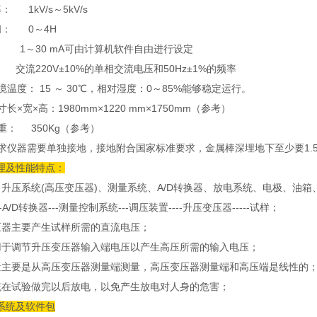
 1kV/s～5kV/s
间： 0～4H
 1～30 mA可由计算机软件自由进行设定
流220V±10%的单相交流电压和50Hz±1%的频率
境温度： 15 ～ 30℃，相对湿度：0～85%能够稳定运行。
长×宽×高：1980mm×1220 mm×1750mm（参考）
重： 350Kg（参考）
要求仪器需要单独接地，接地附合国家标准要求，金属棒深埋地下至少要1.
理及性能特点：
：升压系统(高压变压器)、测量系统、A/D转换器、放电系统、电极、油
-A/D转换器---测量控制系统---调压装置----升压变压器-----试样；
压器主要产生试样所需的直流电压；
用于调节升压变压器输入端电压以产生高压所需的输入电压；
量主要是从高压变压器测量端测量，高压变压器测量端和高压端是线性的
统在试验做完以后放电，以免产生放电对人身的危害；
系统及软件包