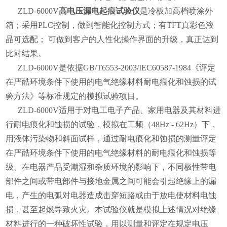
ZLD-6000V
高电压漏电起痕试验仪
是冷板加高档喷涂外
箱；采用PLC控制，做到智能化控制方式；有TFT真彩色液
晶可选配； 可做到客户的人性化操作界面的升级，真正达到
比对结果。
ZLD-6000V
是依据GB/T6553-2003/IEC60587-1984《评定
在严酷环境条件下使用的电气绝缘材料耐电痕化和蚀损的试
验方法》等标准规定的模拟试验项目。
ZLD-6000V
适用于对电工电子产品、家用电器及其材料进
行耐电痕化和蚀损的试验，模拟在工频（48Hz - 62Hz）下，
用液体污染物和斜面试样，通过耐电痕化和蚀损的测量评定
在严酷环境条件下使用的电气绝缘材料的耐电痕化和蚀损等
级。在电器产品受潮湿和杂质环境的影响下，不同极性带电
部件之间或带电部件与接地金属之间可能会引起绝缘上的漏
电，产生的电弧对电器造成击穿短路或由于放电使材料电蚀
损，甚至起燃导致火灾。本试验仪就是模拟上述情况对绝缘
材料进行的一种破坏性试验，用以测量和评定在规定电压