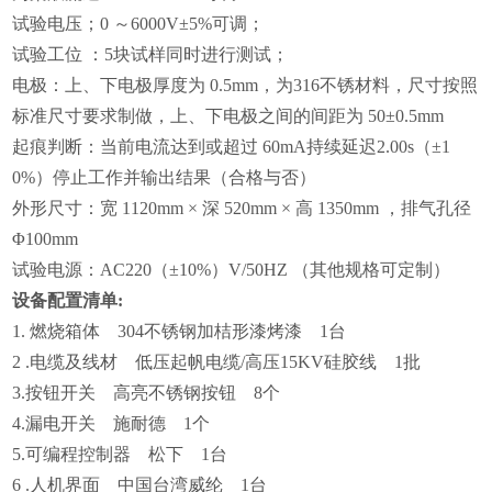
试验电压；0 ～6000V±5%可调；
试验工位 ：5块试样同时进行测试；
电极：上、下电极厚度为 0.5mm，为316不锈材料，尺寸按照
标准尺寸要求制做，上、下电极之间的间距为 50±0.5mm
起痕判断：当前电流达到或超过 60mA持续延迟2.00s（±1
0%）停止工作并输出结果（合格与否）
外形尺寸：宽 1120mm × 深 520mm × 高 1350mm ，排气孔径
Φ100mm
试验电源：AC220（±10%）V/50HZ （其他规格可定制）
设备配置清单:
1. 燃烧箱体 304不锈钢加桔形漆烤漆 1台
2 .电缆及线材 低压起帆电缆/高压15KV硅胶线 1批
3.按钮开关 高亮不锈钢按钮 8个
4.漏电开关 施耐德 1个
5.可编程控制器 松下 1台
6 .人机界面 中国台湾威纶 1台