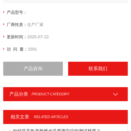
方便，能够实时显示动态曲线，同时升压速率无级可调，可以
根据自己的需要进行升压速率调节，调节范围在100V-
产品型号：
3000V/S，使升压速率真正做到匀速、准确，并能够准确测出
厂商性质：
生产厂家
漏电电流的数据。
更新时间：
2025-07-22
访 问 量：
3391
产品咨询
联系我们
产品分类
PRODUCT CATEGORY
相关文章
RELATED ARTICLES
如何提高热变形维卡温度测定仪的测试精度？