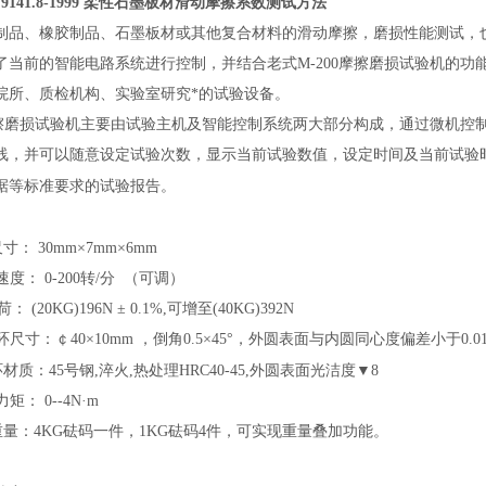
141.8-1999 柔性石墨板材滑动摩擦系数测试方法
制品、橡胶制品、石墨板材或其他复合材料的滑动摩擦，磨损性能测试，
了当前的智能电路系统进行控制，并结合老式M-200摩擦磨损试验机的
院所、质检机构、实验室研究*的试验设备。
型摩擦磨损试验机主要由试验主机及智能控制系统两大部分构成，通过微机
线，并可以随意设定试验次数，显示当前试验数值，设定时间及当前试验
据等标准要求的试验报告。
寸： 30mm×7mm×6mm
： 0-200转/分 （可调）
荷：
(20KG)
196N ± 0.1%
,
可增至
(40KG)
392N
寸：￠40×10mm ，倒角0.5×45°，外圆表面与内圆同心度偏差小于0.0
材质：45号钢,淬火,热处理HRC40-45,外圆表面光洁度▼8
： 0--4N·m
量：4KG砝码一件，1KG砝码4件，可实现重量叠加功能。