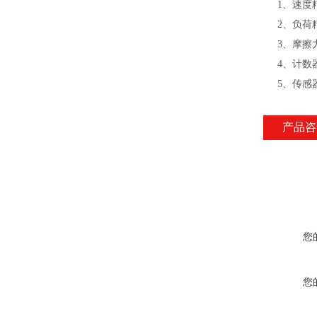
1、速度
2、负荷精
3、摩擦力
4、计数器
5、传感器
产品咨
您
您