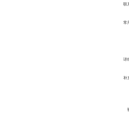
联
常
详
补