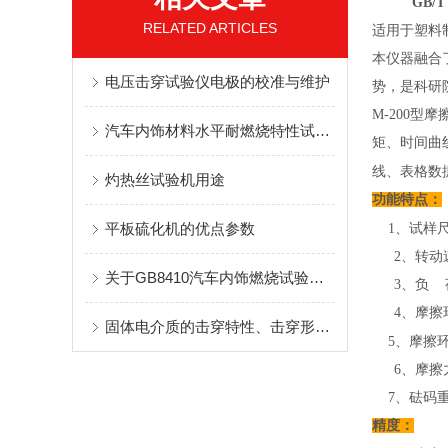
GB/T 9
RELATED ARTICLES
适用于塑料
本仪器融合
电压击穿试验仪电极的校准与维护
势，是科研
M-200
汽车内饰材料水平耐燃烧特性试验机产品介绍
矩、时间曲
线、表格数
灼热丝试验机用途
功能特点：
平板硫化机的优点参数
1、试样尺
2、转动速度
关于GB8410汽车内饰燃烧试验箱的详细介绍
3、负 
4、摩擦环尺
固体电介质的击穿特性、击穿形式及原理
5、摩擦环
6、摩擦力矩
7、砝码重
精度：