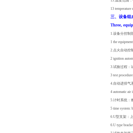
13.温度范围
13 temperature r
三、设备组
Three, equi
1.设备分控
1 the equipment
2.点火自动控
2 ignition autom
3.试验过程
3 test procedure
4.自动进排
4 automatic air
5.计时系统
5 time system: b
6.U型支架：
6.U type bracket