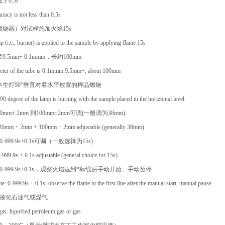
于0.5s
racy is not less than 0.5s
燃烧器）对试样施加火焰15s
p (i.e., burner) is applied to the sample by applying flame 15s
.5mm+ 0.1mmm，长约100mm
ameter of the tube is 0.1mmm 9.5mm+, about 100mm
本生灯90°垂直对着水平放置的样品燃烧
e 90 degree of the lamp is burning with the sample placed in the horizontal level.
mm± 2mm 到100mm±2mm可调(一般调为38mm)
: 20mm + 2mm + 100mm + 2mm adjustable (generally 38mm)
-999.9s±0.1s可调（一般选择为15s)
-999.9s + 0.1s adjustable (general choice for 15s)
0-999.9s±0.1s，观察火焰达到*标线后手动开始、手动暂停
me: 0-999.9s + 0.1s, observe the flame to the first line after the manual start, manual pause
：液化石油气或煤气
as: liquefied petroleum gas or gas