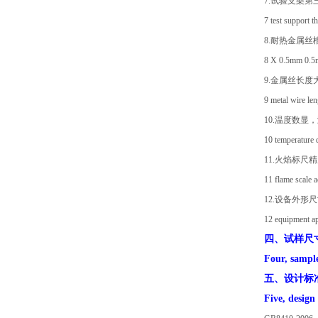
7.试验支架第
7 test support 
8.耐热金属丝槽 0
8 X 0.5mm 0.5
9.金属丝长度大
9 metal wire le
10.温度数显，
10 temperature 
11.火焰标尺精
11 flame scale 
12.设备外形尺寸
12 equipment app
四、试样尺
Four, sample
五、设计标
Five, design