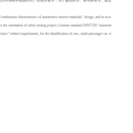
0《汽车内饰材料燃烧特性》的相关要求，用于鉴别轿车、多用乘客车、载货
ombustion characteristics of automotive interior materials" design, and in acco
r the simulation of safety testing project, German standard DIN7520 "automoti
ics" related requirements, for the identification of cars, multi passenger car, tr