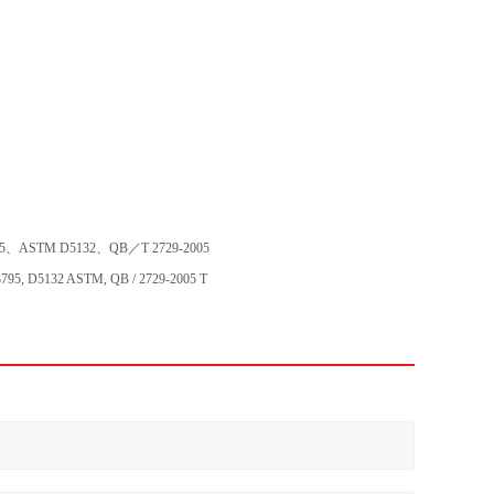
5、ASTM D5132、QB／T 2729-2005
95, D5132 ASTM, QB / 2729-2005 T