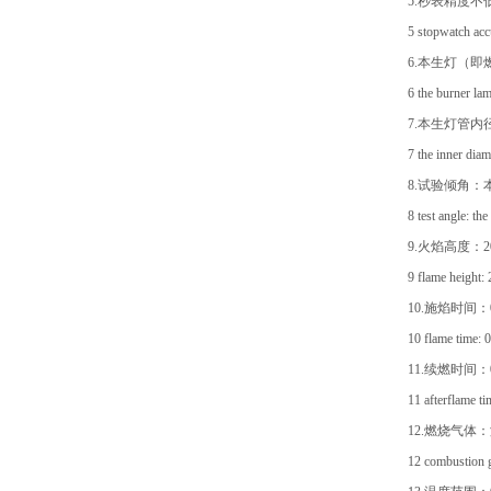
5.秒表精度不低
5 stopwatch accu
6.本生灯（即
6 the burner lam
7.本生灯管内径9
7 the inner di
8.试验倾角：
8 test angle: th
9.火焰高度：20
9 flame height
10.施焰时间：0
10 flame time: 0
11.续燃时间：
11 afterflame ti
12.燃烧气体
12 combustion g