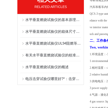
等标准规定的
RELATED ARTICLES
汽车和客车内
QCS-3 type auto
水平垂直燃烧试验仪的基本原理结构与应用
rdance with the
ve interior mate
水平垂直燃烧试验仪的箱体尺寸要求
uck and passenge
二、工作条
水平垂直燃烧试验仪UL94阻燃等級分級方法
Two, working
1.环境温度：-5
有关水平垂直燃烧试验仪的校准与维护方法介绍？
1 environmental
水平垂直燃烧试验仪的概述
2.相对湿度：≤ 
2 relative humid
电压击穿试验仪哪里好?*：击穿电压测试仪
3.供电电压：22
3 power supply
4.气源：液化
4 gas source: li