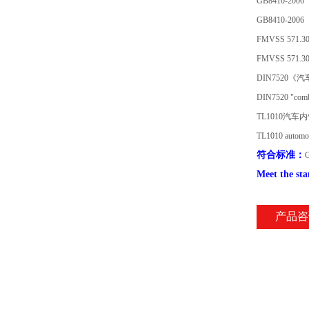
GB8410-2006
GB8410-2006
FMVSS 5
FMVSS 571.302, a
DIN7520
DIN7520 "combus
TL1010汽
TL1010 automoti
符合标准：
Meet the st
产品咨