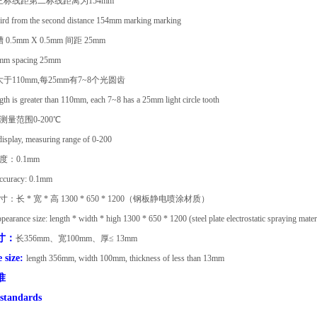
三标线距第二标线距离为154mm
third from the second distance 154mm marking marking
.5mm X 0.5mm 间距 25mm
mm spacing 25mm
于110mm,每25mm有7~8个光圆齿
ngth is greater than 110mm, each 7~8 has a 25mm light circle tooth
测量范围0-200℃
display, measuring range of 0-200
度：0.1mm
accuracy: 0.1mm
：长 * 宽 * 高 1300 * 650 * 1200（钢板静电喷涂材质）
earance size: length * width * high 1300 * 650 * 1200 (steel plate electrostatic spraying mater
寸：
长356mm、宽100mm、厚≤ 13mm
 size:
length 356mm, width 100mm, thickness of less than 13mm
准
 standards