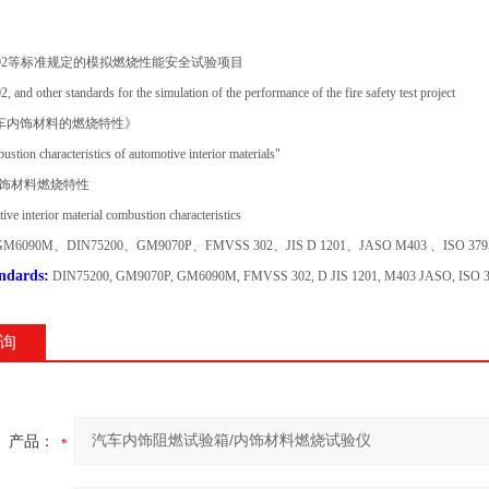
71.302等标准规定的模拟燃烧性能安全试验项目
nd other standards for the simulation of the performance of the fire safety test project
《汽车内饰材料的燃烧特性》
tion characteristics of automotive interior materials"
车内饰材料燃烧特性
ve interior material combustion characteristics
GM6090M、DIN75200、GM9070P、FMVSS 302、JIS D 1201、JASO M403 、ISO 379
andards:
DIN75200, GM9070P, GM6090M, FMVSS 302, D JIS 1201, M403 JASO, ISO 37
询
产品：