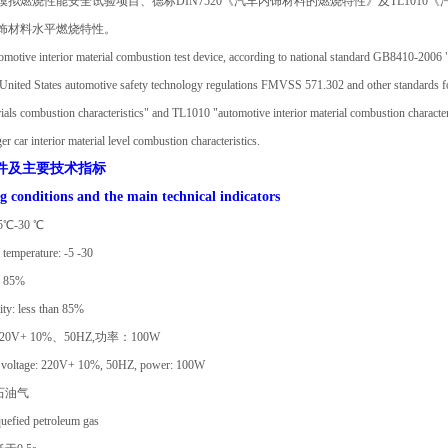
模拟燃烧性能安全试验项目、德标DIN7520《汽车内饰材料的燃烧特性》及TL101
饰材料水平燃烧特性。
motive interior material combustion test device, according to national standard GB8410-2006 "c
 United States automotive safety technology regulations FMVSS 571.302 and other standards fo
rials combustion characteristics" and TL1010 "automotive interior material combustion characterist
r car interior material level combustion characteristics.
件及主要技术指标
 conditions and the main technical indicators
℃-30 ℃
 temperature: -5 -30
85%
ity: less than 85%
0V+ 10%、50HZ,功率：100W
 voltage: 220V+ 10%, 50HZ, power: 100W
石油气
quefied petroleum gas