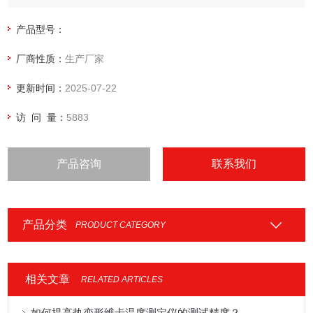
GB/T1633-2000《热塑性塑料软化温度（VST）的测定》
ISO 306_2004（E）塑料 热塑性
产品型号：
厂商性质：
生产厂家
更新时间：
2025-07-22
访 问 量：
5883
产品咨询
联系我们
产品分类
PRODUCT CATEGORY
相关文章
RELATED ARTICLES
如何提高热变形维卡温度测定仪的测试精度？