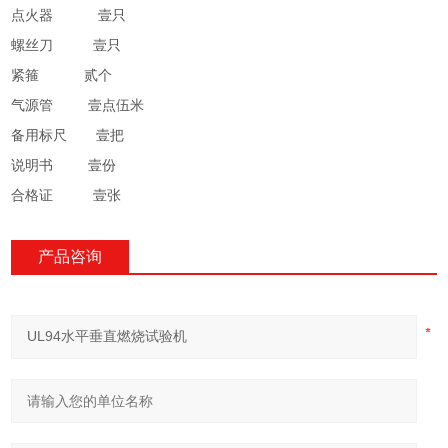
点火器
壹只
螺丝刀
壹只
紧箍
贰个
气源管
壹点伍米
备用标尺
壹把
说明书
壹份
合格证
壹张
产品咨询