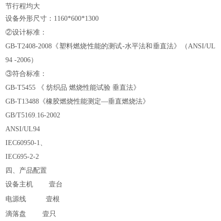
节行程均大
设备外形尺寸：1160*600*1300
②设计标准：
GB-T2408-2008《塑料燃烧性能的测试-水平法和垂直法》（ANSI/UL
94 -2006）
③符合标准：
GB-T5455 《 纺织品 燃烧性能试验 垂直法》
GB-T13488《橡胶燃烧性能测定—垂直燃烧法》
GB/T5169.16-2002
ANSI/UL94
IEC60950-1、
IEC695-2-2
四、产品配置
设备主机 壹台
电源线
壹根
滴落盘
壹只