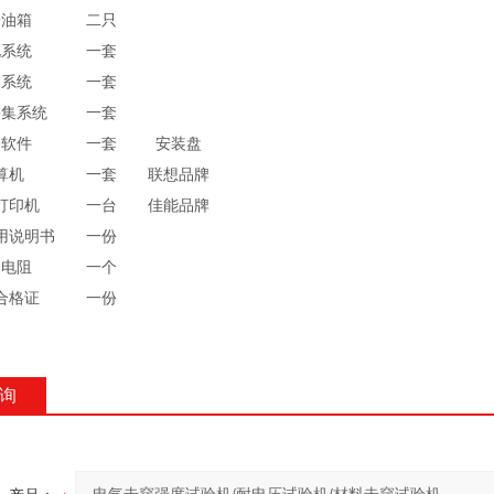
验油箱
二只
电系统
一套
制系统
一套
采集系统
一套
验软件
一套
安装盘
算机
一套
联想品牌
打印机
一台
佳能品牌
用说明书
一份
护电阻
一个
合格证
一份
询