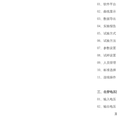
01、软件平台
02、曲线显
03、数据导出
04、实验报
05、试验方
06、试验方
07、参数设
08、试样设
09、人员管
10、标准选
11、连续操
三、
击穿电压
01、输入电压：
02、输出电压： 
直流 0—