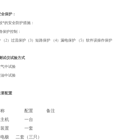
安全保护：
较*的安全防护措施：
路保护控制：
 （2）过流保护（3）短路保护 （4）漏电保护 （5）软件误操作保护
测试仪
试验方式
空气中试验
浸油中试验
主要配置
名称
配置
备注
验主机
一台
制装置
一套
验电极
二套（三只）