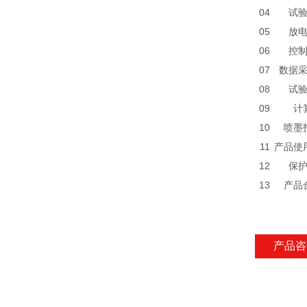
04
试
05
放
06
控
07
数据
08
试
09
计
10
喷墨
11
产品使
12
保
13
产品
产品咨