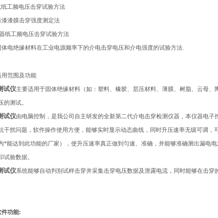
3 电缆纸工频电压击穿试验方法
0绝缘漆漆膜击穿强度测定法
 电容器纸工频电压击穿试验方法
49 固体电绝缘材料在工业电源频率下的介电击穿电压和介电强度的试验方法.
适用范围及功能
测试仪
主要适用于固体绝缘材料（如：塑料、橡胶、层压材料、薄膜、树脂、云母、
压的测试。
测试仪
由电脑控制，是我公司自主研发的全新第二代介电击穿检测仪器，本仪器电子控
抗干扰问题，软件操作使用方便，能够实时显示动态曲线，同时升压速率无级可调，可以根
内*能达到此功能的厂家），使升压速率真正做到匀速、准确，并能够准确测出漏电
印试验数据。
测试仪
系统能够自动判别试样击穿并采集击穿电压数据及泄露电流，同时能够在击穿
软件功能: