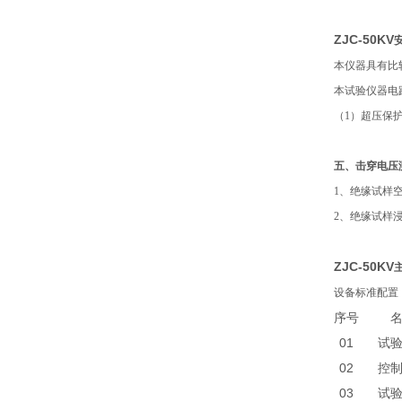
ZJC-50KV
本仪器具有比
本试验仪器电
（1）超压保护
五、
击穿电压
1、绝缘试样
2、绝缘试样
ZJC-50KV
设备标准配置
序号
01
试
02
控
03
试