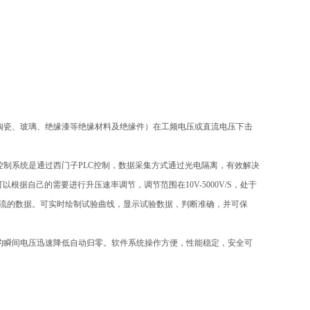
陶瓷、玻璃、绝缘漆等绝缘材料及绝缘件）在工频电压或直流电压下击
制系统是通过西门子PLC控制，数据采集方式通过光电隔离，有效解决
据自己的需要进行升压速率调节，调节范围在10V-5000V/S，处于
电流的数据。可实时绘制试验曲线，显示试验数据，判断准确，并可保
的瞬间电压迅速降低自动归零。软件系统操作方便，性能稳定，安全可