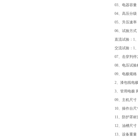
03、电器容量：
04、高压分级： 
05、升压速率
06、试验方式
直流试验：1、
交流试验：1、
07、击穿判停
08、电压试验精
0
9、电极规格
2、漆包线电极
3、管用电极 
09、主机尺寸：
10、操作台尺寸
11、防护罩
12、油槽尺寸：长
13、设备重量：