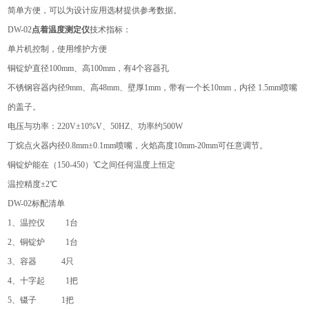
简单方便，可以为设计应用选材提供参考数据。
DW-02
点着温度测定仪
技术指标：
单片机控制，使用维护方便
铜锭炉直径100mm、高100mm，有4个容器孔
不锈钢容器内径9mm、高48mm、壁厚1mm，带有一个长10mm，内径 1.5mm喷嘴
的盖子。
电压与功率：220V±10%V、50HZ、功率约500W
丁烷点火器内径0.8mm±0.1mm喷嘴，火焰高度10mm-20mm可任意调节。
铜锭炉能在（150-450）℃之间任何温度上恒定
温控精度±2℃
DW-02
标配清单
1、温控仪 1台
2、铜锭炉 1台
3、容器 4只
4、十字起 1把
5、镊子 1把