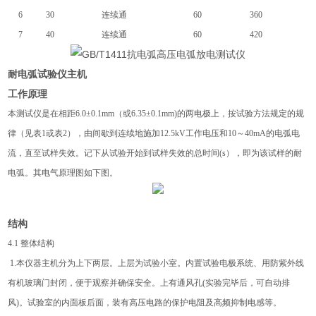
6
30
连续通
60
360
7
40
连续通
60
420
耐电弧试验仪主机
工作原理
本测试仪是在相距6.0±0.1mm（或6.35±0.1mm)的两电极上，按试验方法规定的规
律（见表1或表2），由间歇到连续地施加12.5kV工作电压和10～40mA的电弧电
流，直至试样失效。记下从试验开始到试样失效的总时间(s），即为该试样的耐
电弧。其电气原理图如下图。
结构
4.1 整体结构
1.本仪器主机分为上下两层。上层为试验小室。内置试验电极系统、用
防紫外线
有机玻璃门封闭，便于观察并确保安全。上有通风孔(实验完毕后，可自动排
风)。试验室的内面板后面，装有高压电路的保护电阻及高频抑制电感等。