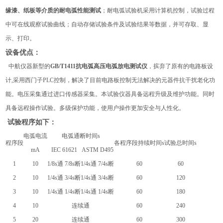
缘漆、纸板等介质的耐电弧性能测试
；耐电弧试验机采用计算机控制，试验过程
中可在线观察试验曲线；自动存储试验条件及试验结果等数据，并可存取、显
示、打印。
设备优点：
中航
仪器新型的
GB/T1411抗电弧高压电弧放电测试仪
，摈弃了原有的电路板设
计,采用西门子PLC控制，解决了目前电路板控制无法解决的元器件抗干扰老化功
能。电压采集通过进口传感器采集。本试验仪器具备远程升级及维护功能。同时
具备远程操作试验。多级保护功能，使用户操作更加安全与人性化。
试验程序如下：
电弧电流
电弧通断时间
s
程序段
各程序段持续时间
s
试验总
时间
s
mA
IEC 61621
ASTM
D495
1
10
1/
8
s
通
7/
8
s
断
1/4s
通
7/4s
断
60
60
2
10
1/4s
通
3/4s
断
1/4s
通
3/4s
断
60
120
3
10
1/4s
通
1/4s
断
1/4s
通
1/4s
断
60
180
4
10
连续通
60
240
5
20
连续通
60
300