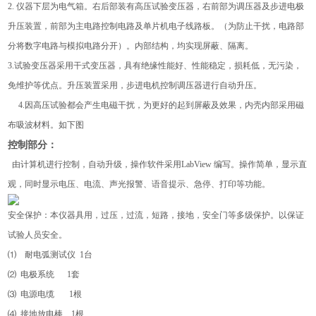
2. 仪器下层为电气箱。右后部装有高压试验变压器，右前部为调压器及步进电极
升压装置，前部为主电路控制电路及单片机电子线路板。（为防止干扰，电路部
分将数字电路与模拟电路分开）。内部结构，均实现屏蔽、隔离。
3.试验变压器采用干式变压器，具有
绝缘性能好
、性能稳定，损耗低，
无污染，
免维护
等优点。升压装置采用，步进电机控制调压器进行自动升压。
4.
因高压试验都会产生电磁干扰，为更好的起到屏蔽及效果，内壳内部采用磁
布
吸波材料
。如下图
控制部分：
由计算机进行控制，自动升级，操作软件采用
LabView
编写。操作简单，显示直
观，同时显示电压、电流、声光报警、语音提示、急停、打印等功能。
安全保护：本仪器具用，过压，过流，短路，接地，安全门等多级保护。以保证
试验人员安全。
⑴ 耐电弧测试仪 1台
⑵ 电极系统 1套
⑶ 电源电缆 1根
⑷ 接地放电棒 1根