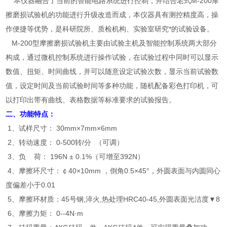
本仪器融合了当前的智能电路系统进行控制，并结合老式M-200摩
擦磨损试验机的功能进行升级改造而成，本仪器具有测控精度高，操
作便捷等优势，是科研院所、质检机构、实验室研究*的试验设备。
M-200型摩擦磨损试验机主要由试验主机及智能控制系统两大部分
构成，通过微机控制系统进行操作试验，在试验过程中同时可以显示
数值、扭矩、时间曲线，并可以随意设定试验次数，显示当前试验数
值，设定时间及当前试验时间等多种功能，随机配备彩色打印机，可
以打印出带有曲线、表格数据等标准要求的试验报告。
二、功能特点：
1、试样尺寸： 30mm×7mm×6mm
2、转动速度： 0-500转/分 （可调）
3、负 荷： 196N ± 0.1%（可增至392N）
4、摩擦环尺寸：￠40×10mm ，倒角0.5×45°，外圆表面与内圆同心
度偏差小于0.01
5、摩擦环材质：45号钢,淬火,热处理HRC40-45,外圆表面光洁度▼8
6、摩擦力矩： 0--4N·m