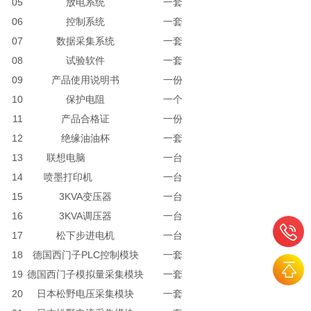
05
放电系统
一套
06
控制系统
一套
07
数据采集系统
一套
08
试验软件
一套
09
产品使用说明书
一份
10
保护电阻
一个
11
产品合格证
一份
12
绝缘油油杯
一套
13
联想电脑
一台
14
喷墨打印机
一台
15
3KVA变压器
一台
16
3KVA调压器
一台
17
松下步进电机
一台
18
德国西门子PLC控制模块
一套
19
德国西门子模拟量采集模块
一套
20
日本松野电压采集模块
一套