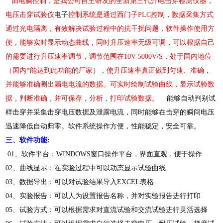
由电脑控制，是我公司自主研发的全新第三代介电击穿检测仪器，
电压击穿试验仪
电子
控制系统是通过西门子PLC控制，数据采集方式
通过光电隔离，有效解决试验过程中的抗干扰问题，软件操作使用方
便，能够实时显示动态曲线，同时升压速率无级可调，可以根据自己
的需要进行升压速率调节，调节范围在10V-5000V/S，处于国内地位
（国内*能达到此功能的厂家），使升压速率真正做到匀速、准确，
并能够准确测出漏电电流的数据。可实时绘制试验曲线，显示试验数
据，判断准确，并可保存，分析，打印试验数据。
能够自动判别试
样击穿并采集击穿电压数据及泄露电流，同时能够在击穿的瞬间电压
迅速降低自动归零。软件系统操作方便，性能稳定，安全可靠。
三、软件功能:
01、软件平台：WINDOWS窗口操作平台，界面直观，便于操作
02、曲线显示：在实验过程中可以动态显示试验曲线
03、数据导出：可以对试验结果导入EXCEL表格
04、实验报告：可以人为设置报告名称，并对实验报告进行打印
05、试验方式：可以根据需求对直流试验和交流试验进行灵活选择