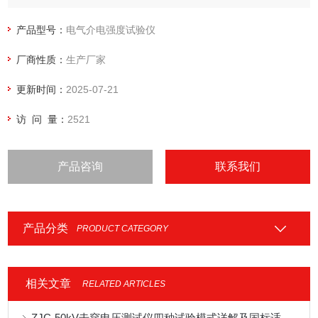
3、GB/T1695-2005《硫化橡胶工频击穿电压强度和耐电压的
测定方法》
产品型号：
电气介电强度试验仪
4、GB/T3333?电缆纸工频电压击穿试验方法
厂商性质：
生产厂家
5、HG/T?3330绝缘漆漆膜击穿强度测定法
6、GB12656?电容器纸工
更新时间：
2025-07-21
访 问 量：
2521
产品咨询
联系我们
产品分类
PRODUCT CATEGORY
相关文章
RELATED ARTICLES
ZJC-50kV击穿电压测试仪四种试验模式详解及国标适配应用指南