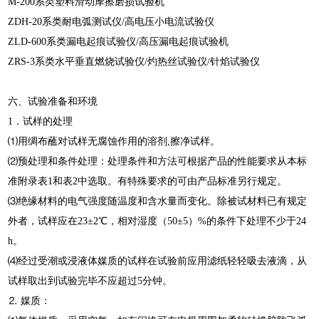
M-200系类塑料滑动摩擦磨损试验机
ZDH-20系类耐电弧测试仪/高电压小电流试验仪
ZLD-600系类漏电起痕试验仪/高压漏电起痕试验机
ZRS-3系类水平垂直燃烧试验仪/灼热丝试验仪/针焰试验仪
六、
试验准备和环境
1．试样的处理
⑴用绸布蘸对试样无腐蚀作用的溶剂,擦净试样。
⑵预处理和条件处理：处理条件和方法可根据产品的性能要求从本标
准附录表1和表2中选取。有特殊要求的可由产品标准另行规定。
⑶绝缘材料的电气强度随温度和含水量而变化。除被试材料已有规定
外者，试样应在23±2℃，相对湿度（50±5）%的条件下处理不少于24
h。
⑷经过受潮或浸液体媒质的试样在试验前应用滤纸轻轻吸去液滴，从
试样取出到试验完毕不应超过5分钟。
⒉ 媒质：