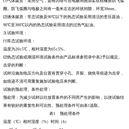
⑴气体媒质：采用空气，如有闪络可在电极周围加柔软硅橡胶防飞弧
圈。防飞弧圈与电极之间有一毫米左右的环状间隙，环宽30mm。
⑵液体媒质：常态试验及90℃以下的热态试验采用清洁的变压器油，
90℃至300℃以内的热态试验采用清洁的过热气缸油。
⒊试验环境：
⑴常态试验环境：
温度为20±5℃，相对湿度为65±5%。
⑵热态试验或潮湿环境试验条件由产品标准参照录中表2予以规定。
击穿的判断：
试样沿施加电压方向及位置有贯穿小孔、开裂、烧焦等痕迹为击穿，
如痕迹不清可用重复施加试验电压来判断。
试验的预处理、条件处理：
预处理：为减少试样以往放置条件的不同而产生的影响，以使试验结
果有较好的重复性和可比性。预处理条件可由表1选取。
表1 预处理条件
温度（℃）
相对湿度（%）
时间（h）