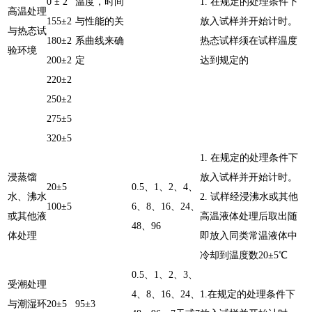
0 ± 2
温度，时间
1. 在规定的处理条件下
高温处理
155±2
与性能的关
放入试样并开始计时。
与热态试
180±2
系曲线来确
热态试样须在试样温度
验环境
200±2
定
达到规定的
220±2
250±2
275±5
320±5
1. 在规定的处理条件下
浸蒸馏
放入试样并开始计时。
20±5
0.5、1、2、4、
水、沸水
2. 试样经浸沸水或其他
100±5
6、8、16、24、
或其他液
高温液体处理后取出随
48、96
体处理
即放入同类常温液体中
冷却到温度数20±5℃
0.5、1、2、3、
受潮处理
4、8、16、24、
1.在规定的处理条件下
与潮湿环
20±5
95±3