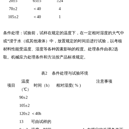
20±5
65±5
≥24
70±2
＜40
4
105±2
＜40
1
条件处理：试验前，试样在规定的温度下，在一定相对湿度的大气中
或*浸于水（或其他液体）中，放置规定的时间后进行试验，以考核
材料性能受温度、湿度等各种因素影响的程度。处理条件由表2选
取。机械应力处理条件和方法按产品标准规定。
表2 条件处理与试验环境
温度
注意事项
项目
时间（h）
相对湿度( % )
（℃）
90±2
105±2
120±2
＜40h
13
可由试样的