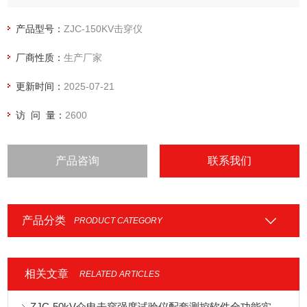
3、GB/T1695-2005《硫化橡胶工频击穿电压强度和耐电压的
测定方法》
产品型号：
ZJC-150KV击穿仪
4、ASTM?D149《固体电绝缘材料工业电源频率下的介电击穿
厂商性质：
生产厂家
电压和介电强度的试验方法》
更新时间：
2025-07-21
访 问 量：
2600
产品咨询
联系我们
产品分类
PRODUCT CATEGORY
相关文章
RELATED ARTICLES
ZJC-50kV介电击穿强度试验仪配套测控软件全功能实操与数据管理教程