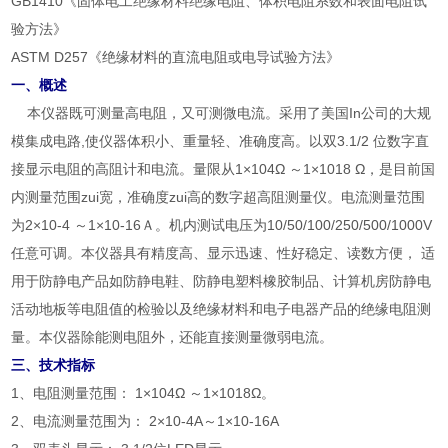
GB1410《固体电工绝缘材料绝缘电阻、体积电阻系数和表面电阻试
验方法》
ASTM D257《绝缘材料的直流电阻或电导试验方法》
一、概述
本仪器既可测量高电阻，又可测微电流。采用了美国In公司的大规
模集成电路,使仪器体积小、重量轻、准确度高。以双3.1/2 位数字直
接显示电阻的高阻计和电流。量限从1×104Ω ～1×1018 Ω，是目前国
内测量范围zui宽，准确度zui高的数字超高阻测量仪。电流测量范围
为2×10-4 ～1×10-16Ａ。机内测试电压为10/50/100/250/500/1000V
任意可调。本仪器具有精度高、显示迅速、性好稳定、读数方便， 适
用于防静电产品如防静电鞋、防静电塑料橡胶制品、计算机房防静电
活动地板等电阻值的检验以及绝缘材料和电子电器产品的绝缘电阻测
量。本仪器除能测电阻外，还能直接测量微弱电流。
三、技术指标
1、电阻测量范围： 1×104Ω ～1×1018Ω。
2、电流测量范围为： 2×10-4A～1×10-16A