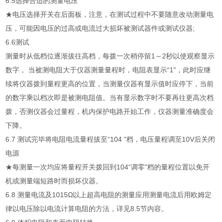
6.5选择合适的测量电压
★电压选择开关在后面板，注意，在测试过程中不要随意改动测量电
压，可能因电压的过高或电流过大损坏被测试器件或测试仪器;
6.6测试
测量时从低档位逐渐拔往高档，每拨一次稍停留1～2秒以使观察显示
数字， 当被测电阻大于仪器测量量程时，电阻表显示“1"，此时应继
续将仪器拨到量程更高的位置，当测量仪器有显示值时应停下，当前
的数字乘以档次即是被测电阻值。当有显示数字时不要再往更高次档
拨，否测仪器会过量程，机内保护电路开始工作，仪器测量准确度会
下降。
6.7 测试完毕将电阻电流量程拔至“104 "档，电压量程调至10V后关闭
电源
★每测量一次均应将量程开关拨回到104“调零"档的量程位置以免开
机或测量端短路时而损坏仪器。
6.8 测量电流及1015Ω以上超高电阻的测量应用测量电流后用欧姆定
律以电压除以电流计算电阻的方法，详见8.5节内容。