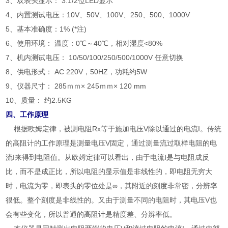
3、双表头显示： 3.1/2位LED显示
4、内置测试电压：10V、50V、100V、250、500、1000V
5、基本准确度：1% (*注)
6、使用环境： 温度：0℃～40℃，相对湿度<80%
7、机内测试电压： 10/50/100/250/500/1000V 任意切换
8、供电形式： AC 220V，50HZ，功耗约5W
9、仪器尺寸： 285ｍｍ× 245ｍｍ× 120 mm
10、质量： 约2.5KG
四、工作原理
根据欧姆定律，被测电阻Rx等于施加电压V除以通过的电流I。传统
的高阻计的工作原理是测量电压V固定，通过测量流过取样电阻的电
流I来得到电阻值。从欧姆定律可以看出，由于电流I是与电阻成反
比，而不是成正比，所以电阻的显示值是非线性的，即电阻无穷大
时，电流为零，即表头的零位处是∞，其附近的刻度非常密，分辨率
很低。整个刻度是非线性的。又由于测量不同的电阻时，其电压V也
会有些变化，所以普通的高阻计是精度差、分辨率低。