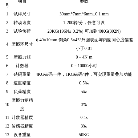
项目
参数
号
1
试样尺寸
30mm*7mm*6mm±0.1 mm
2
转动速度
1-200转/分，任意可设
3
试验负荷
20KG(196N± 0.2%) 可加到40KG(392N)
￠40×10mm 倒角0.5×45°外圆表面与内圆同心度偏差
4
摩擦环尺寸
小于0.01
5
摩擦力矩
0－4N·m
6
计数器
0－10000小时
7
砝码重量
4KG砝码一件，1KG砝码4件，可实现重量叠加功能
8
速度精度
0.5‰
9
负荷精度
5‰
摩擦力矩精
10
3%
度
11
计数器精度
0.1s
12
传感器精度
3‰
13
设备重量
50KG