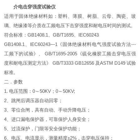
介电击穿强度试验仪
适用于固体绝缘材料如：塑料、薄膜、树脂、云母、陶瓷、玻
璃、绝缘漆等介质在工频电压下击穿强度和耐电压时间的测试。
符合标准：GB1408.1、GB/T1695、IEC60243
GB1408.1、IEC60243—1《固体绝缘材料电气强度试验方法---
工频下的试验》、 GB/T1695-2005《硫化橡胶工频击穿电压强
度和耐电压测定方法》 GB/T3333 GB12656 及ASTM D149 试验
标准。
二．参数
1. 电压范围：0～50KV；0～50KV;
2、跳闸后调压器自动回零；
3、零位合闸，具有自动、手动升降电压；
4、进口漏电保护器，可靠保护人身安全；
5、过流保护，门限等安全保护功能；
6、电压、电流显示，测量精度±2%，击穿电压保持；