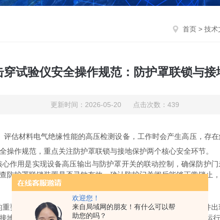
首页
>
技术
击穿试验仪安全操作规范：防护罩联锁与接
更新时间：2026-05-20 点击次数：439
、评估材料电气绝缘性能的高压检测设备，工作时会产生高压，存在
全操作规范，重点关注防护罩联锁与接地保护两个核心安全环节。
心作用是实现设备高压输出与防护罩开关的联动控制，确保防护门
查防护罩联锁装置是否灵敏有效，确认防护门关闭后能够正常锁止
欢迎您！
来自局域网的朋友！有什么可以帮
的重要措施，
电压击穿试验仪
运行过程中，若设备外壳或高压部件出
助您的吗？
接地是否牢固，接地线规格符合标准，无破损、松动现象；设备运