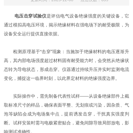
电压击穿试验仪
是评估电气设备绝缘强度的关键设备，它
通过模拟高电压环境，揭示绝缘材料在强电场下的耐受极限，为
设备安全运行提供直接依据。
检测原理基于“击穿”现象：当施加于绝缘材料的电压逐渐升
高，其内部电场强度超过材料固有耐受能力时，会突然从绝缘状
态转为导电状态，形成击穿。仪器通过持续升压并实时监测电流
变化，捕捉这一临界时刻，以此界定材料的绝缘强度边界。
实际操作中，需先制备代表性试样——从设备绝缘部件上截
取标准尺寸的样品，确保表面平整、无划痕或污染，因杂质、气
泡等缺陷会成为电场集中点，提前诱发击穿，干扰真实强度判
断。试样安装时需与电极紧密贴合，避免间隙导致局部放电，影
响测试准确性。