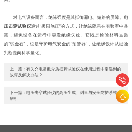
对电气设备而言，绝缘强度是其抵御漏电、短路的屏障。
电
压击穿试验仪
通过“极限施压”的方式，让绝缘隐患在实验室中暴
露，避免设备在运行中突发绝缘失效。它既是检验材料品质
的“试金石”，也是守护电气安全的“预警器”，让绝缘设计从经验
判断走向科学量化。
上一篇：
有关介电常数介质损耗试验仪在使用过程中常遇到的
故障及解决办法？
下一篇：
电压击穿试验仪的高压生成、测量与安全防护系统全
解析