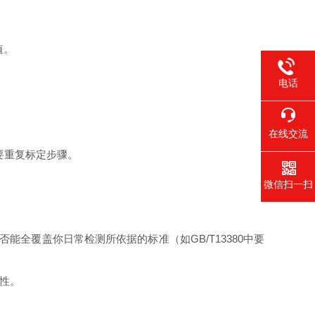
值。
电话
在线交流
要重复标定步骤。
微信扫一扫
否能全覆盖你日常检测所依据的标准（如
GB/T13380
中要
性。