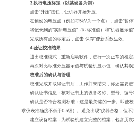
3.
执行电压标定（以某设备为例）
点击
"
升压
"
按钮，让机器开始升压。
在预设的电压点（例如每
5kV
为一个点），点击
"
暂停
将记录到的
"
实际电压值
"
（即标准值）和
"
机器显示值
完成所有点的标定后，点击
"
保存
"
使新系数生效。
4.
验证校准结果
退出校准模式，重新启动软件，进行一次正常的检定
再次对比标准分压器示值与试验机显示值，确认其误
校准后的确认与管理
校准完成并取得证书后，工作并未结束，你还需要进
确认证书信息：核对证书上的设备名称、型号、编号
确认是否符合检测标准：这是最关键的一步。即使校
求仪表准确度不低于
0.5
级）。避免出现
"
仪器合格，但不
建立设备档案：为试验机建立完整的档案，包含历次